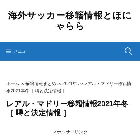
コ
ン
海外サッカー移籍情報とほに
テ
ゃらら
ン
ツ
へ
ス
検
メニュー
キ
ッ
プ
索:
ホーム
>>
移籍情報まとめ
>>
2021年
>>
レアル・マドリー移籍情
報2021年冬［ 噂と決定情報 ］
レアル・マドリー移籍情報2021年冬
［ 噂と決定情報 ］
スポンサーリンク