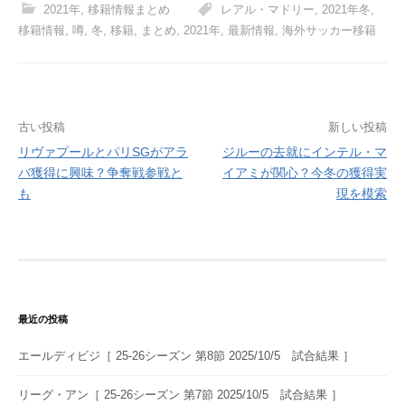
2021年
,
移籍情報まとめ
レアル・マドリー
,
2021年冬
,
移籍情報
,
噂
,
冬
,
移籍
,
まとめ
,
2021年
,
最新情報
,
海外サッカー移籍
投
古い投稿
新しい投稿
リヴァプールとパリSGがアラ
ジルーの去就にインテル・マ
稿
バ獲得に興味？争奪戦参戦と
イアミが関心？今冬の獲得実
ナ
も
現を模索
ビ
ゲ
ー
シ
最近の投稿
ョ
エールディビジ［ 25-26シーズン 第8節 2025/10/5 試合結果 ］
ン
リーグ・アン［ 25-26シーズン 第7節 2025/10/5 試合結果 ］