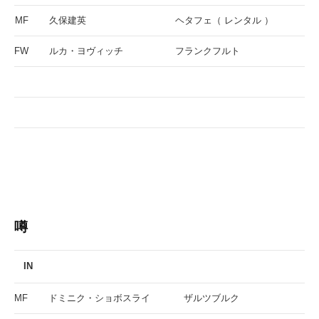
MF
久保建英
ヘタフェ（ レンタル ）
FW
ルカ・ヨヴィッチ
フランクフルト
噂
IN
MF
ドミニク・ショボスライ
ザルツブルク