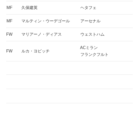
MF
久保建英
ヘタフェ
MF
マルティン・ウーデゴール
アーセナル
FW
マリアーノ・ディアス
ウェストハム
ACミラン
FW
ルカ・ヨビッチ
フランクフルト