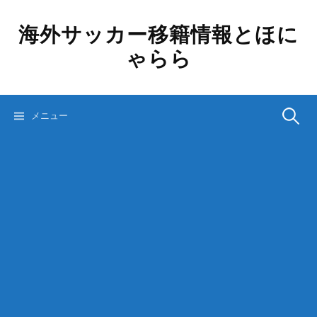
コ
ン
海外サッカー移籍情報とほに
テ
ゃらら
ン
ツ
へ
ス
検
メニュー
キ
ッ
プ
索: