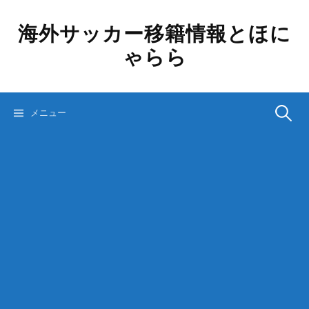
コ
ン
海外サッカー移籍情報とほに
テ
ゃらら
ン
ツ
へ
ス
検
メニュー
キ
ッ
プ
索: