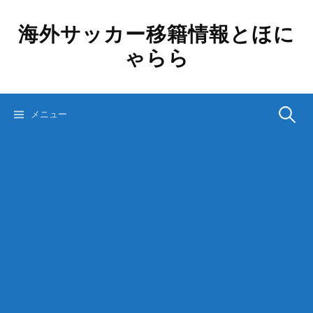
コ
ン
海外サッカー移籍情報とほに
テ
ゃらら
ン
ツ
へ
ス
検
メニュー
キ
ッ
プ
索: