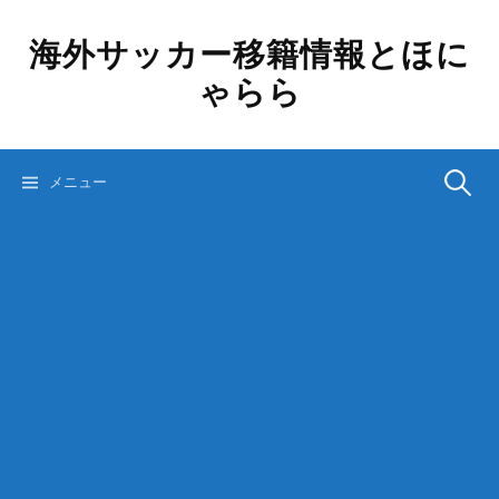
コ
ン
海外サッカー移籍情報とほに
テ
ゃらら
ン
ツ
へ
ス
検
メニュー
キ
ッ
プ
索: