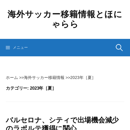
コ
ン
海外サッカー移籍情報とほに
テ
ゃらら
ン
ツ
へ
ス
検
メニュー
キ
ッ
プ
索:
ホーム
>>
海外サッカー移籍情報
>>
2023年［夏］
カテゴリー:
2023年［夏］
バルセロナ、シティで出場機会減少
のラポルテ獲得に関心