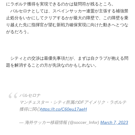
にラポルテ獲得を実現できるのかは疑問符が残るところ。
バルセロナとしては、スペインサッカー連盟が主張する補強禁
止処分をいかにしてクリアするかが最大の障壁で、この障壁を乗
り越えた先に指揮官が望む新戦力確保実現に向けた動きへとつな
がるだろう。
シティとの交渉は最優先事項だが、まずは自クラブが抱える問
題を解消することの方が先決なのかもしれない。
バルセロナ
マンチェスター・シティ所属のDFアイメリク・ラポルテ
獲得に関心
https://t.co/C60eu17aeH
— 海外サッカー移籍情報 (@soccer_Infor)
March 7, 2023