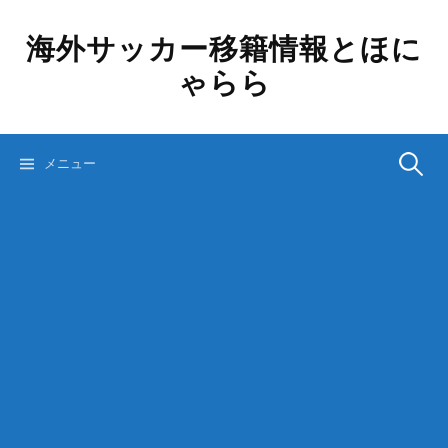
コ
ン
海外サッカー移籍情報とほに
テ
ゃらら
ン
ツ
へ
ス
検
メニュー
キ
ッ
プ
索: