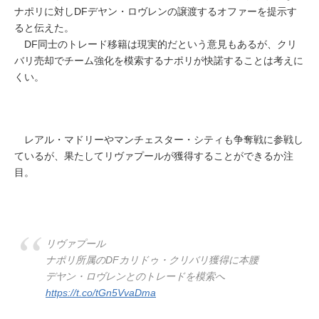
ナポリに対しDFデヤン・ロヴレンの譲渡するオファーを提示す
ると伝えた。
DF同士のトレード移籍は現実的だという意見もあるが、クリ
バリ売却でチーム強化を模索するナポリが快諾することは考えに
くい。
レアル・マドリーやマンチェスター・シティも争奪戦に参戦し
ているが、果たしてリヴァプールが獲得することができるか注
目。
リヴァプール
ナポリ所属のDFカリドゥ・クリバリ獲得に本腰
デヤン・ロヴレンとのトレードを模索へ
https://t.co/tGn5VvaDma