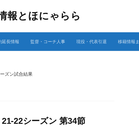
情報とほにゃらら
約延長情報
監督・コーチ人事
現役・代表引退
移籍情報
2シーズン試合結果
1-22シーズン 第34節
］