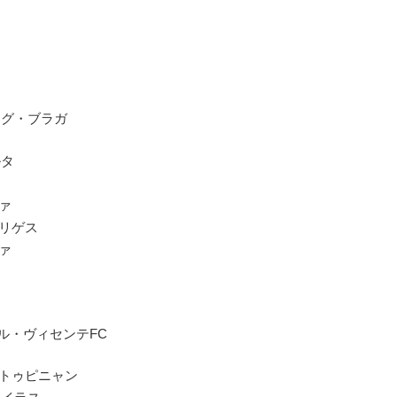
ング・ブラガ
ルタ
ツァ
ドリゲス
ツァ
ル・ヴィセンテFC
エストゥピニャン