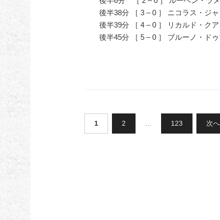
後半6分 ［ 2 – 0 ］ ルーベン・ラ
後半38分 ［ 3 – 0 ］ ニコラス・ジ
後半39分 ［ 4 – 0 ］ リカルド・ク
後半45分 ［ 5 – 0 ］ ブルーノ・ド
投
1
2
…
123
次へ
稿
の
ペ
ー
ジ
送
り