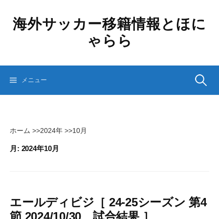
コ
ン
海外サッカー移籍情報とほに
テ
ゃらら
ン
ツ
へ
ス
検
メニュー
キ
ッ
プ
索:
ホーム
>>
2024年
>>
10月
月:
2024年10月
エールディビジ［ 24-25シーズン 第4
節 2024/10/30 試合結果 ］