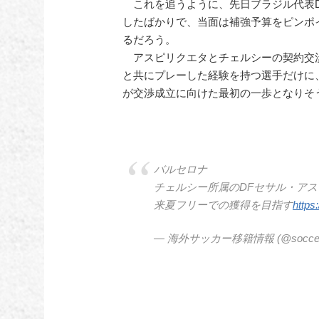
これを追うように、先日ブラジル代表D
したばかりで、当面は補強予算をピンポ
るだろう。
アスピリクエタとチェルシーの契約交
と共にプレーした経験を持つ選手だけに、
が交渉成立に向けた最初の一歩となりそ
バルセロナ
チェルシー所属のDFセサル・ア
来夏フリーでの獲得を目指す
https
— 海外サッカー移籍情報 (@soccer_