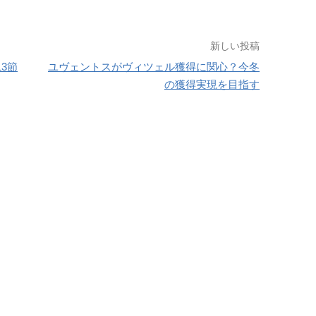
新しい投稿
13節
ユヴェントスがヴィツェル獲得に関心？今冬
の獲得実現を目指す