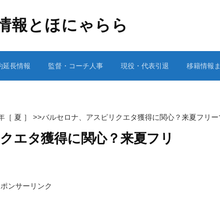
情報とほにゃらら
約延長情報
監督・コーチ人事
現役・代表引退
移籍情報
2年［ 夏 ］
>>
バルセロナ、アスピリクエタ獲得に関心？来夏フリー
クエタ獲得に関心？来夏フリ
スポンサーリンク