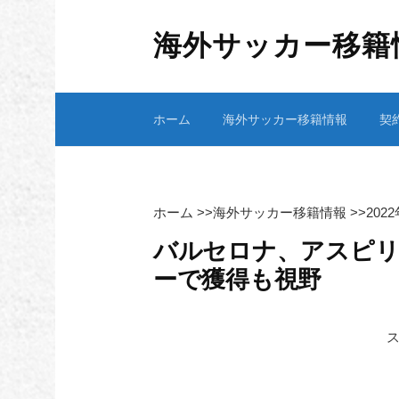
コ
ン
海外サッカー移籍
テ
ン
ツ
ホーム
海外サッカー移籍情報
契
へ
ス
キ
ッ
プ
ホーム
>>
海外サッカー移籍情報
>>
202
バルセロナ、アスピリ
ーで獲得も視野