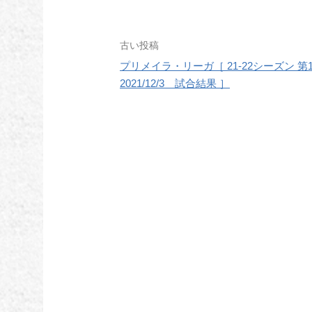
投
古い投稿
プリメイラ・リーガ［ 21-22シーズン 第
稿
2021/12/3 試合結果 ］
ナ
ビ
ゲ
ー
シ
ョ
ン