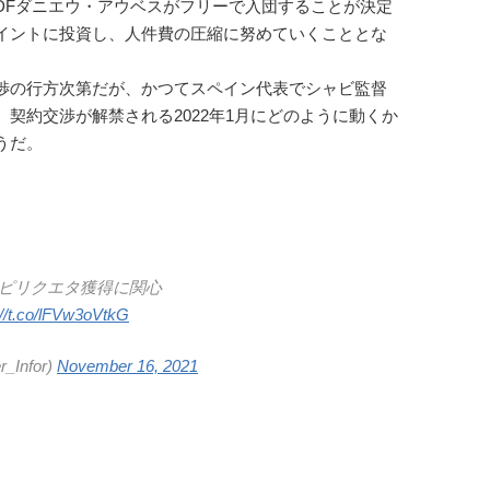
Fダニエウ・アウベスがフリーで入団することが決定
イントに投資し、人件費の圧縮に努めていくこととな
渉の行方次第だが、かつてスペイン代表でシャビ監督
契約交渉が解禁される2022年1月にどのように動くか
うだ。
スピリクエタ獲得に関心
://t.co/lFVw3oVtkG
Infor)
November 16, 2021