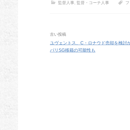
監督人事
,
監督・コーチ人事
フ
投
古い投稿
ユヴェントス、C・ロナウド売却を検討
稿
パリSG移籍の可能性も
ナ
ビ
ゲ
ー
シ
ョ
ン