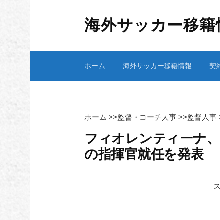
コ
ン
海外サッカー移籍
テ
ン
ツ
ホーム
海外サッカー移籍情報
契
へ
ス
キ
ッ
プ
ホーム
>>
監督・コーチ人事
>>
監督人事
フィオレンティーナ、
の指揮官就任を発表