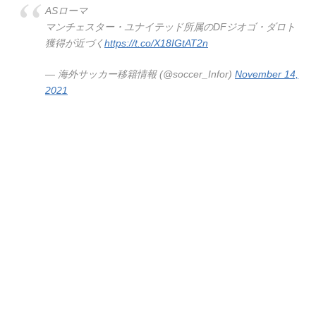
ASローマ
マンチェスター・ユナイテッド所属のDFジオゴ・ダロト
獲得が近づく
https://t.co/X18IGtAT2n
— 海外サッカー移籍情報 (@soccer_Infor)
November 14,
2021