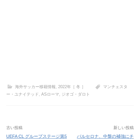
海外サッカー移籍情報
,
2022年［ 冬 ］
マンチェスタ
ー・ユナイテッド
,
ASローマ
,
ジオゴ・ダロト
投
古い投稿
新しい投稿
UEFA CL グループステージ第5
バルセロナ、中盤の補強にチ
稿