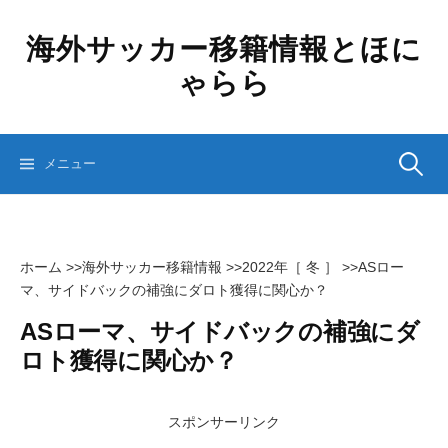
コ
ン
海外サッカー移籍情報とほに
テ
ゃらら
ン
ツ
へ
ス
検
メニュー
キ
ッ
プ
索:
ホーム
>>
海外サッカー移籍情報
>>
2022年［ 冬 ］
>>
ASロー
マ、サイドバックの補強にダロト獲得に関心か？
ASローマ、サイドバックの補強にダ
ロト獲得に関心か？
スポンサーリンク