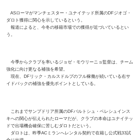
ASローマがマンチェスター・ユナイテッド所属のDFジオゴ・
ダロト獲得に関心を示しているという。
報道によると、今冬の移籍市場での獲得が近づいているとい
う。
今季からクラブを率いるジョゼ・モウリーニョ監督は、チーム
強化に向け更なる補強を希望。
現在、DFリック・カルスドルプのフル稼働が続いている右サ
イドバックの補強を優先ポイントとしている。
これまでサンプドリア所属のDFバルトシュ・ベレシュインス
キへの関心が伝えられたローマだが、クラブの本命はユナイテッ
ドで出場機会確保に苦しむダロトだという。
ダロトは、昨季ACミランへレンタル契約で在籍し公式戦33試
合に出場。