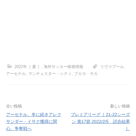
2022年［ 夏 ］
,
海外サッカー移籍情報
リヴァプール
,
アーセナル
,
マンチェスター・シティ
,
ブカヨ・サカ
投
古い投稿
新しい投稿
アーセナル、冬に続きアレク
プレミアリーグ［ 21-22シーズ
稿
サンダー・イサク獲得に関
ン 第17節 2022/2/5 試合結果
ナ
心。争奪戦へ
］