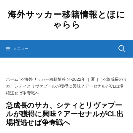
コ
ン
海外サッカー移籍情報とほに
テ
ゃらら
ン
ツ
へ
ス
検
メニュー
キ
ッ
プ
索:
ホーム
>>
海外サッカー移籍情報
>>
2022年［ 夏 ］
>>
急成長のサ
カ、シティとリヴァプールが獲得に興味？アーセナルがCL出場
権逃せば争奪戦へ
急成長のサカ、シティとリヴァプー
ルが獲得に興味？アーセナルがCL出
場権逃せば争奪戦へ