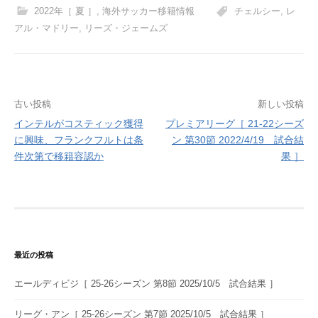
2022年［ 夏 ］
,
海外サッカー移籍情報
チェルシー
,
レ
アル・マドリー
,
リーズ・ジェームズ
投
古い投稿
新しい投稿
インテルがコスティック獲得
プレミアリーグ［ 21-22シーズ
稿
に興味、フランクフルトは条
ン 第30節 2022/4/19 試合結
ナ
件次第で移籍容認か
果 ］
ビ
ゲ
ー
シ
最近の投稿
ョ
エールディビジ［ 25-26シーズン 第8節 2025/10/5 試合結果 ］
ン
リーグ・アン［ 25-26シーズン 第7節 2025/10/5 試合結果 ］