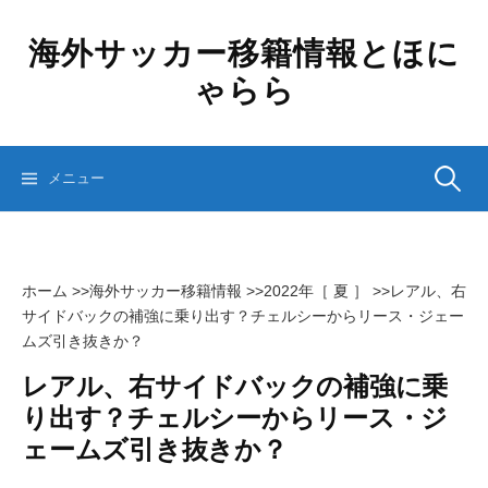
コ
ン
海外サッカー移籍情報とほに
テ
ゃらら
ン
ツ
へ
ス
検
メニュー
キ
ッ
プ
索:
ホーム
>>
海外サッカー移籍情報
>>
2022年［ 夏 ］
>>
レアル、右
サイドバックの補強に乗り出す？チェルシーからリース・ジェー
ムズ引き抜きか？
レアル、右サイドバックの補強に乗
り出す？チェルシーからリース・ジ
ェームズ引き抜きか？