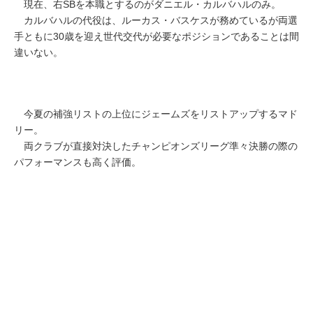
現在、右SBを本職とするのがダニエル・カルバハルのみ。
カルバハルの代役は、ルーカス・バスケスが務めているが両選
手ともに30歳を迎え世代交代が必要なポジションであることは間
違いない。
今夏の補強リストの上位にジェームズをリストアップするマド
リー。
両クラブが直接対決したチャンピオンズリーグ準々決勝の際の
パフォーマンスも高く評価。