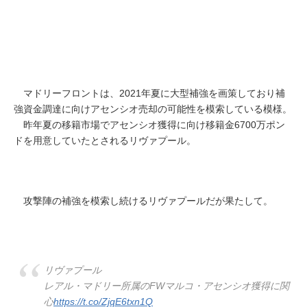
マドリーフロントは、2021年夏に大型補強を画策しており補
強資金調達に向けアセンシオ売却の可能性を模索している模様。
昨年夏の移籍市場でアセンシオ獲得に向け移籍金6700万ポン
ドを用意していたとされるリヴァプール。
攻撃陣の補強を模索し続けるリヴァプールだが果たして。
リヴァプール
レアル・マドリー所属のFWマルコ・アセンシオ獲得に関
心
https://t.co/ZjqE6txn1Q