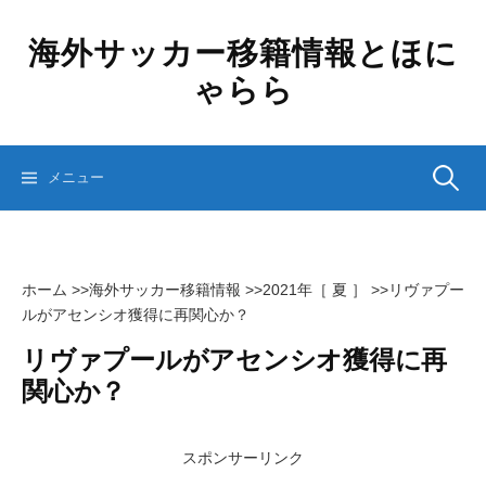
コ
ン
海外サッカー移籍情報とほに
テ
ゃらら
ン
ツ
へ
ス
検
メニュー
キ
ッ
プ
索:
ホーム
>>
海外サッカー移籍情報
>>
2021年［ 夏 ］
>>
リヴァプー
ルがアセンシオ獲得に再関心か？
リヴァプールがアセンシオ獲得に再
関心か？
スポンサーリンク