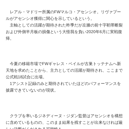
レアル・マドリー所属のFWマルコ・アセンシオ。リヴァプー
ルがアセンシオ獲得に関心を示しているという。
主軸としての活躍が期待された昨季だが左膝の前十字靭帯断裂
および外側半月板の損傷という大怪我を負い2020年6月に実戦復
帰。
今夏の移籍市場でFWギャレス・ベイルが古巣トッテナムへ新
天地を求めたことから、主力としての活躍が期待され、ここまで
公式戦18試合に出場。
1アシスト記録のみと期待されていたほどのパフォーマンスを
披露できていないのが現状。
クラブを率いるジネディーヌ・ジダン監督はアセンシオを構想
に含めているものの、このまま結果を残すことが出来なければ厳
しい決断がくだされる可能性も。