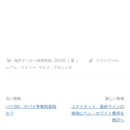
海外サッカー移籍情報
,
2021年［ 夏 ］
リヴァプール
,
レアル・マドリー
,
マルコ・アセンシオ
投
古い投稿
新しい投稿
パリSG、デパイ争奪戦参戦
ユナイテッド、最終ラインの
稿
か？
補強にベン・ホワイト獲得を
ナ
検討へ
ビ