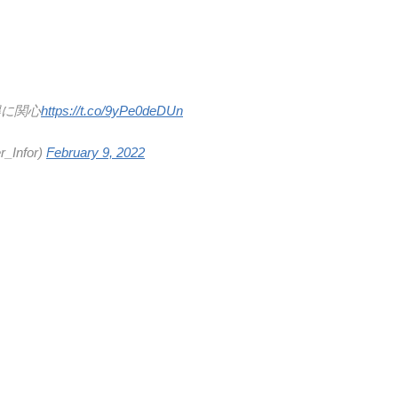
得に関心
https://t.co/9yPe0deDUn
Infor)
February 9, 2022