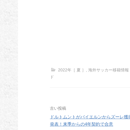
2022年［ 夏 ］
,
海外サッカー移籍情報
ド
投
古い投稿
ドルトムントがバイエルンからズーレ獲
稿
発表！来季からの4年契約で合意