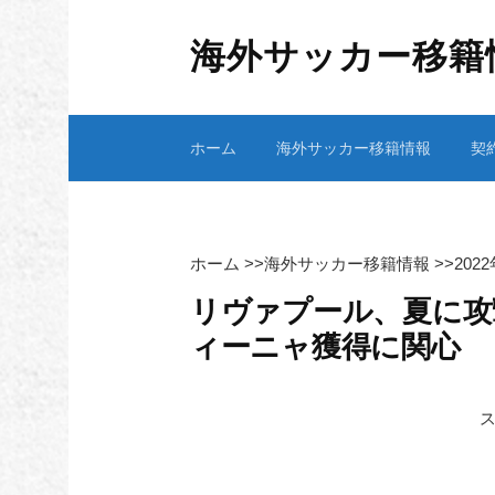
コ
ン
海外サッカー移籍
テ
ン
ツ
ホーム
海外サッカー移籍情報
契
へ
ス
キ
ッ
プ
ホーム
>>
海外サッカー移籍情報
>>
202
リヴァプール、夏に攻
ィーニャ獲得に関心