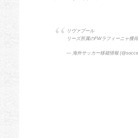
リヴァプール
リーズ所属のFWラフィーニャ獲
— 海外サッカー移籍情報 (@soccer_