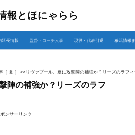
情報とほにゃらら
約延長情報
監督・コーチ人事
現役・代表引退
移籍情報
2年［ 夏 ］
>>
リヴァプール、夏に攻撃陣の補強か？リーズのラフィ
撃陣の補強か？リーズのラフ
スポンサーリンク