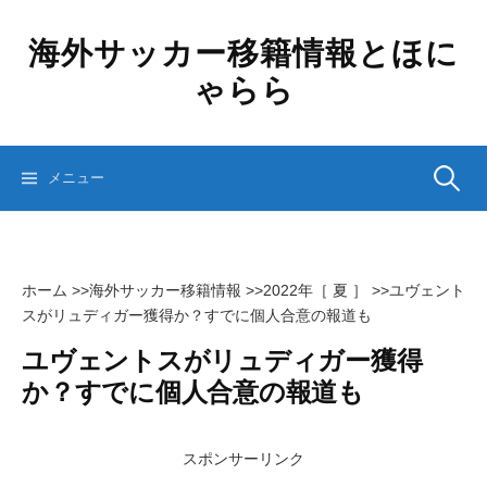
コ
ン
海外サッカー移籍情報とほに
テ
ゃらら
ン
ツ
へ
ス
検
メニュー
キ
ッ
プ
索:
ホーム
>>
海外サッカー移籍情報
>>
2022年［ 夏 ］
>>
ユヴェント
スがリュディガー獲得か？すでに個人合意の報道も
ユヴェントスがリュディガー獲得
か？すでに個人合意の報道も
スポンサーリンク