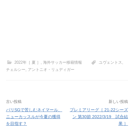
2022年［ 夏 ］
,
海外サッカー移籍情報
ユヴェントス
,
チェルシー
,
アントニオ・リュディガー
投
古い投稿
新しい投稿
パリSGで苦しむネイマール、
プレミアリーグ［ 21-22シーズ
稿
ニューカッスルが今夏の獲得
ン 第30節 2022/3/19 試合結
ナ
を目指す？
果 ］
ビ