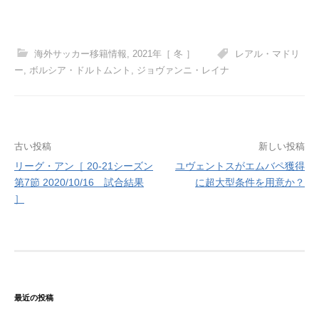
海外サッカー移籍情報
,
2021年［ 冬 ］
レアル・マドリ
ー
,
ボルシア・ドルトムント
,
ジョヴァンニ・レイナ
投
古い投稿
新しい投稿
リーグ・アン［ 20-21シーズン
ユヴェントスがエムバペ獲得
稿
第7節 2020/10/16 試合結果
に超大型条件を用意か？
ナ
］
ビ
ゲ
ー
シ
最近の投稿