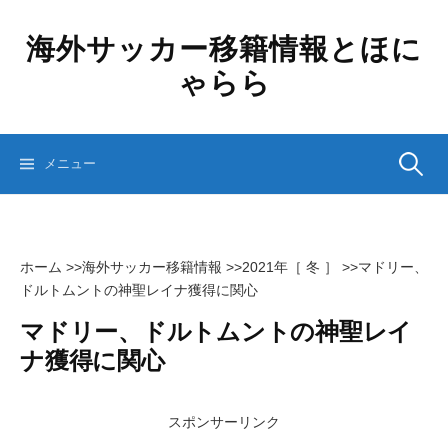
コ
ン
海外サッカー移籍情報とほに
テ
ゃらら
ン
ツ
へ
ス
検
メニュー
キ
ッ
プ
索:
ホーム
>>
海外サッカー移籍情報
>>
2021年［ 冬 ］
>>
マドリー、
ドルトムントの神聖レイナ獲得に関心
マドリー、ドルトムントの神聖レイ
ナ獲得に関心
スポンサーリンク