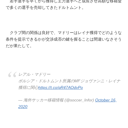
若手選手を早くから獲得し主力選手へと成長させ高額な移籍金
で多くの選手を売却してきたドルトムント。
クラブ間の関係は良好で、マドリーはレイナ獲得でどのような
条件を提示できるかが交渉成否の鍵を握ることは間違いなさそう
だが果たして。
レアル・マドリー
ボルシア・ドルトムント所属のMFジョヴァンニ・レイナ
獲得に関心
https://t.co/qR47AOdvPo
— 海外サッカー移籍情報 (@soccer_Infor)
October 16,
2020