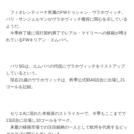
フィオレンティーナ所属のFWドゥシャン・ヴラホヴィッチ。
パリ・サンジェルマンがヴラホヴィッチ獲得に関心を示している
ようだ。
今季終了後に現行契約満了でレアル・マドリーへの移籍が噂さ
れているFWキリアン・エムバペ。
パリSGは、エムバペの代役にヴラホヴィッチをリストアップ
しているという。
現在21歳のヴラホヴィッチは、昨季公式戦40試合に出場し21
ゴールを記録。
セリエAに現れた本格派のストライカーで、今季もここまでで
13試合に出場し10ゴールをマーク。
来夏の移籍市場での注目銘柄の一人として欧州を代表するビッ
グクラブが関心を示している。