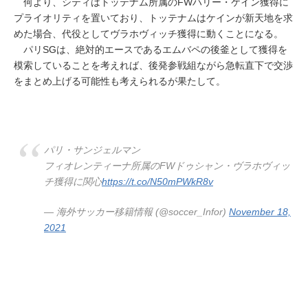
何より、シティはトッテナム所属のFWハリー・ケイン獲得に
プライオリティを置いており、トッテナムはケインが新天地を求
めた場合、代役としてヴラホヴィッチ獲得に動くことになる。
パリSGは、絶対的エースであるエムバペの後釜として獲得を
模索していることを考えれば、後発参戦組ながら急転直下で交渉
をまとめ上げる可能性も考えられるが果たして。
パリ・サンジェルマン
フィオレンティーナ所属のFWドゥシャン・ヴラホヴィッ
チ獲得に関心
https://t.co/N50mPWkR8v
— 海外サッカー移籍情報 (@soccer_Infor)
November 18,
2021