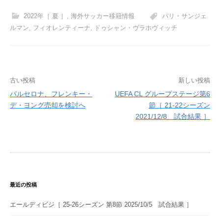
2022年［ 夏 ］
,
海外サッカー移籍情報
パリ・サンジェ
ルマン
,
フィオレンティーナ
,
ドゥシャン・ヴラホヴィッチ
投
古い投稿
新しい投稿
バルセロナ、フレンキー・
UEFA CL グループステージ第6
稿
デ・ヨング売却を検討へ
節［ 21-22シーズン
ナ
2021/12/8 試合結果 ］
ビ
ゲ
ー
シ
最近の投稿
ョ
エールディビジ［ 25-26シーズン 第8節 2025/10/5 試合結果 ］
ン