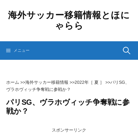
コ
ン
海外サッカー移籍情報とほに
テ
ゃらら
ン
ツ
へ
ス
検
メニュー
キ
ッ
プ
索:
ホーム
>>
海外サッカー移籍情報
>>
2022年［ 夏 ］
>>
パリSG、
ヴラホヴィッチ争奪戦に参戦か？
パリSG、ヴラホヴィッチ争奪戦に参
戦か？
スポンサーリンク