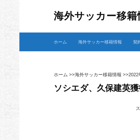
コ
ン
海外サッカー移籍
テ
ン
ツ
ホーム
海外サッカー移籍情報
契
へ
ス
キ
ッ
プ
ホーム
>>
海外サッカー移籍情報
>>
202
ソシエダ、久保建英獲