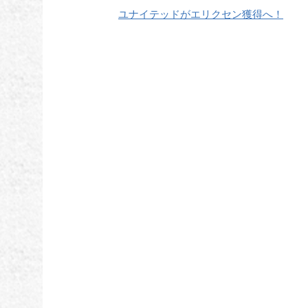
ユナイテッドがエリクセン獲得へ！
稿
ナ
ビ
ゲ
ー
シ
ョ
ン