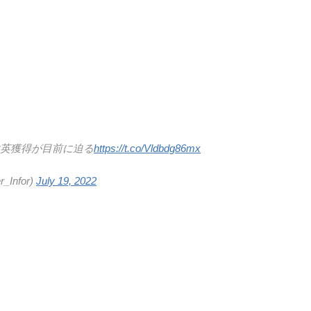
建英獲得が目前に迫る
https://t.co/Vldbdg86mx
Infor)
July 19, 2022