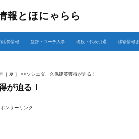
情報とほにゃらら
約延長情報
監督・コーチ人事
現役・代表引退
移籍情報
2年［ 夏 ］
>>
ソシエダ、久保建英獲得が迫る！
得が迫る！
スポンサーリンク