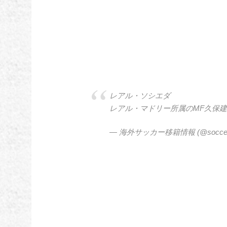
レアル・ソシエダ
レアル・マドリー所属のMF久保
— 海外サッカー移籍情報 (@soccer_