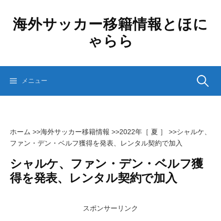
コ
ン
海外サッカー移籍情報とほに
テ
ゃらら
ン
ツ
へ
ス
検
メニュー
キ
ッ
プ
索:
ホーム
>>
海外サッカー移籍情報
>>
2022年［ 夏 ］
>>
シャルケ、
ファン・デン・ベルフ獲得を発表、レンタル契約で加入
シャルケ、ファン・デン・ベルフ獲
得を発表、レンタル契約で加入
スポンサーリンク