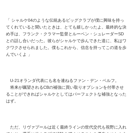
「 シャルケ04のような伝統あるビッグクラブが僕に興味を持っ
てくれていると聞いたときは、とても嬉しかったよ。最終的な決
め手は、フランク・クラマー監督とルーベン・シュレーダーSD
との話し合いだった。彼らがシャルケで歩んできた道に、私はワ
クワクさせられました。僕もこれから、信念を持ってこの道を歩
んでいくよ 」
U-21オランダ代表にも名を連ねるファン・デン・ベルフ。
将来が嘱望されるCBの補強に買い取りオプションを付帯させ
ることができればシャルケとしてはパーフェクトな補強となった
はず。
ただ、リヴァプールは近く最終ラインの世代交代も視野に入れ