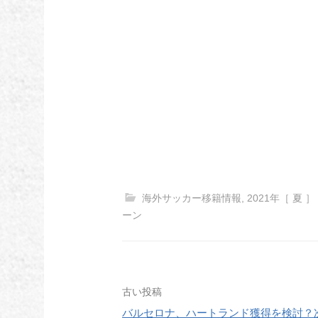
海外サッカー移籍情報
,
2021年［ 夏 ］
ーン
投
古い投稿
バルセロナ、ハートランド獲得を検討？