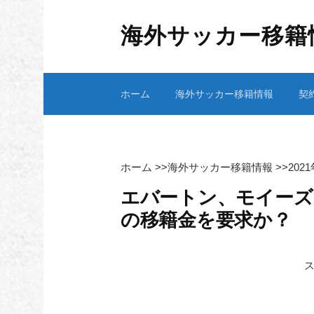
コ
ン
海外サッカー移籍
テ
ン
ツ
ホーム
海外サッカー移籍情報
契
へ
ス
キ
ッ
プ
ホーム
>>
海外サッカー移籍情報
>>
202
エバートン、モイーズ
の移籍金を要求か？