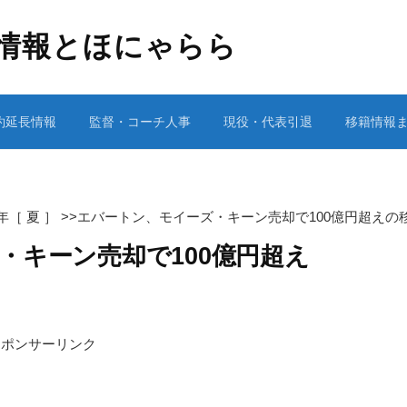
情報とほにゃらら
約延長情報
監督・コーチ人事
現役・代表引退
移籍情報
1年［ 夏 ］
>>
エバートン、モイーズ・キーン売却で100億円超えの
・キーン売却で100億円超え
スポンサーリンク