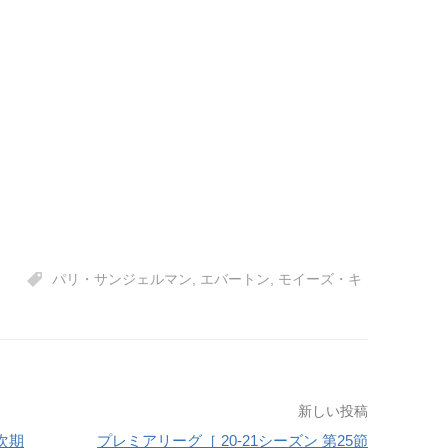
パリ・サンジェルマン
,
エバートン
,
モイーズ・キ
新しい投稿
次期
プレミアリーグ［ 20-21シーズン 第25節