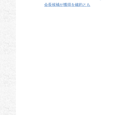
稿
会長候補が獲得を確約とも
ナ
ビ
ゲ
ー
シ
ョ
ン