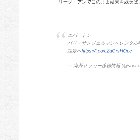
リーグ・アンでこのまま結果を残せば
エバートン
パリ・サンジェルマンへレンタル移
設定へ
https://t.co/cZaGrsHOpe
— 海外サッカー移籍情報 (@soccer_