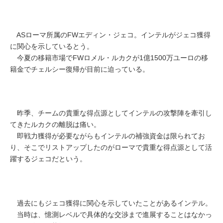
ASローマ所属のFWエディン・ジェコ。インテルがジェコ獲得
に関心を示しているとう。
今夏の移籍市場でFWロメル・ルカクが1億1500万ユーロの移
籍金でチェルシー復帰が目前に迫っている。
昨季、チームの貴重な得点源としてインテルの攻撃陣を牽引し
てきたルカクの離脱は痛い。
即戦力獲得が必要ながらもインテルの補強資金は限られてお
り、そこでリストアップしたのがローマで貴重な得点源として活
躍するジェコだという。
過去にもジェコ獲得に関心を示していたことがあるインテル。
当時は、憶測レベルで具体的な交渉まで進展することはなかっ