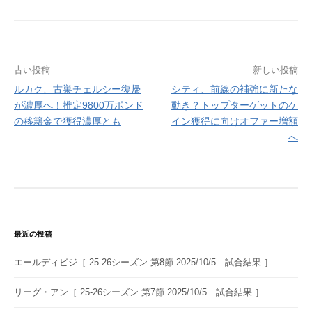
投
古い投稿
新しい投稿
ルカク、古巣チェルシー復帰
シティ、前線の補強に新たな
稿
が濃厚へ！推定9800万ポンド
動き？トップターゲットのケ
ナ
の移籍金で獲得濃厚とも
イン獲得に向けオファー増額
へ
ビ
ゲ
ー
シ
ョ
最近の投稿
ン
エールディビジ［ 25-26シーズン 第8節 2025/10/5 試合結果 ］
リーグ・アン［ 25-26シーズン 第7節 2025/10/5 試合結果 ］