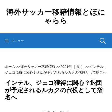
コ
ン
海外サッカー移籍情報とほに
テ
ゃらら
ン
ツ
へ
ス
検
メニュー
キ
ッ
プ
索:
ホーム
>>
海外サッカー移籍情報
>>
2021年［ 夏 ］
>>
インテル、
ジェコ獲得に関心？退団が予定されるルカクの代役として指名へ
インテル、ジェコ獲得に関心？退団
が予定されるルカクの代役として指
名へ