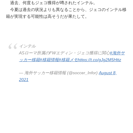
過去、何度もジェコ獲得が噂されたインテル。
今夏は過去の状況よりも異なることから、ジェコのインテル移
籍が実現する可能性は高そうだが果たして。
インテル
ASローマ所属のFWエディン・ジェコ獲得に関心
#海外サ
ッカー移籍
#移籍情報
#移籍メモ
https://t.co/gJg2M5Httz
— 海外サッカー移籍情報 (@soccer_Infor)
August 8,
2021