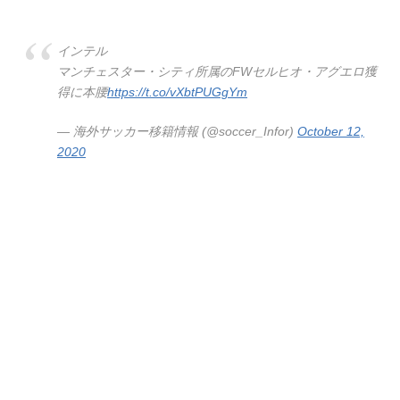
インテル
マンチェスター・シティ所属のFWセルヒオ・アグエロ獲
得に本腰
https://t.co/vXbtPUGgYm
— 海外サッカー移籍情報 (@soccer_Infor)
October 12,
2020