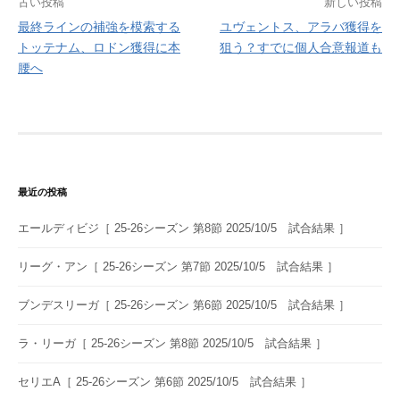
投
古い投稿
新しい投稿
最終ラインの補強を模索する
ユヴェントス、アラバ獲得を
稿
トッテナム、ロドン獲得に本
狙う？すでに個人合意報道も
ナ
腰へ
ビ
ゲ
ー
シ
最近の投稿
ョ
エールディビジ［ 25-26シーズン 第8節 2025/10/5 試合結果 ］
ン
リーグ・アン［ 25-26シーズン 第7節 2025/10/5 試合結果 ］
ブンデスリーガ［ 25-26シーズン 第6節 2025/10/5 試合結果 ］
ラ・リーガ［ 25-26シーズン 第8節 2025/10/5 試合結果 ］
セリエA［ 25-26シーズン 第6節 2025/10/5 試合結果 ］