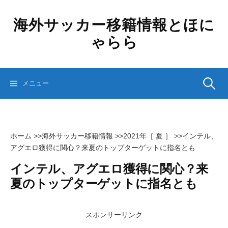
コ
ン
海外サッカー移籍情報とほに
テ
ゃらら
ン
ツ
へ
ス
検
メニュー
キ
ッ
プ
索:
ホーム
>>
海外サッカー移籍情報
>>
2021年［ 夏 ］
>>
インテル、
アグエロ獲得に関心？来夏のトップターゲットに指名とも
インテル、アグエロ獲得に関心？来
夏のトップターゲットに指名とも
スポンサーリンク