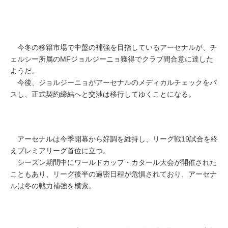
今冬の移籍市場で中盤の補強を目指しているアーセナルが、チ
ェルシー所属のMFジョルジーニョ獲得でクラブ間合意に達した
ようだ。
今後、ジョルジーニョがアーセナルのメディカルチェックをパ
スし、正式契約締結へと交渉は移行してゆくことになる。
アーセナルは今季開幕から好調を維持し、リーグ戦19試合を終
えプレミアリーグ首位に立つ。
シーズン期間中にワールドカップ・カタール大会が開催された
こともあり、リーグ後半の過密日程が危惧されており、アーセナ
ルは冬の戦力補強を模索。