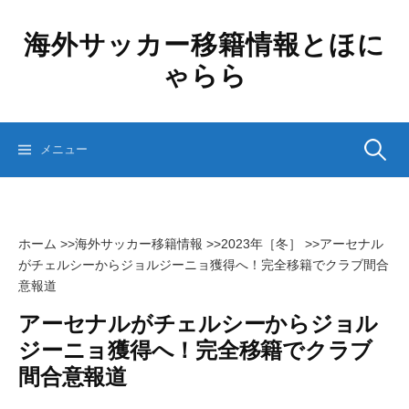
コ
ン
海外サッカー移籍情報とほに
テ
ゃらら
ン
ツ
へ
ス
検
メニュー
キ
ッ
プ
索:
ホーム
>>
海外サッカー移籍情報
>>
2023年［冬］
>>
アーセナル
がチェルシーからジョルジーニョ獲得へ！完全移籍でクラブ間合
意報道
アーセナルがチェルシーからジョル
ジーニョ獲得へ！完全移籍でクラブ
間合意報道