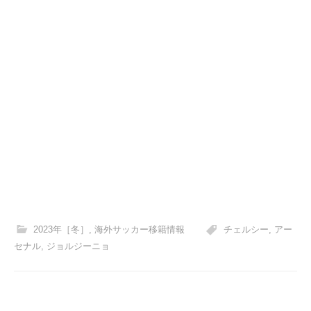
2023年［冬］
,
海外サッカー移籍情報
チェルシー
,
アー
セナル
,
ジョルジーニョ