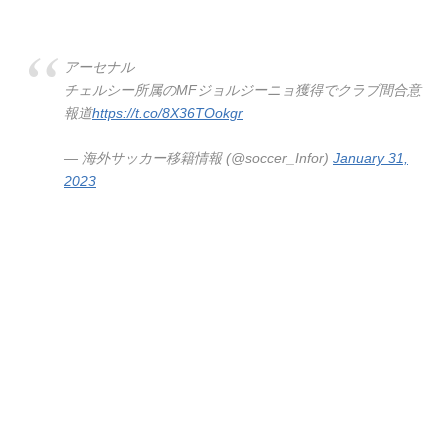
アーセナル
チェルシー所属のMFジョルジーニョ獲得でクラブ間合意
報道
https://t.co/8X36TOokgr
— 海外サッカー移籍情報 (@soccer_Infor)
January 31,
2023