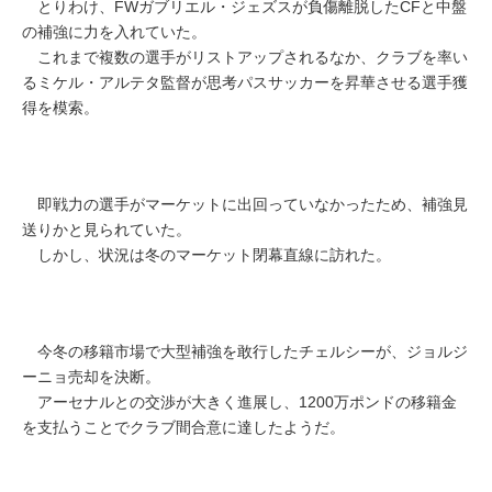
とりわけ、FWガブリエル・ジェズスが負傷離脱したCFと中盤
の補強に力を入れていた。
これまで複数の選手がリストアップされるなか、クラブを率い
るミケル・アルテタ監督が思考パスサッカーを昇華させる選手獲
得を模索。
即戦力の選手がマーケットに出回っていなかったため、補強見
送りかと見られていた。
しかし、状況は冬のマーケット閉幕直線に訪れた。
今冬の移籍市場で大型補強を敢行したチェルシーが、ジョルジ
ーニョ売却を決断。
アーセナルとの交渉が大きく進展し、1200万ポンドの移籍金
を支払うことでクラブ間合意に達したようだ。