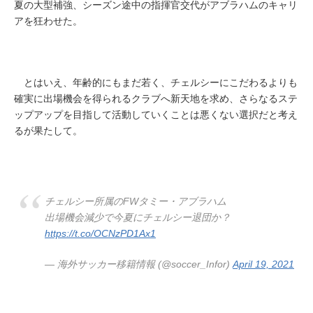
夏の大型補強、シーズン途中の指揮官交代がアブラハムのキャリ
アを狂わせた。
とはいえ、年齢的にもまだ若く、チェルシーにこだわるよりも
確実に出場機会を得られるクラブへ新天地を求め、さらなるステ
ップアップを目指して活動していくことは悪くない選択だと考え
るが果たして。
チェルシー所属のFWタミー・アブラハム
出場機会減少で今夏にチェルシー退団か？
https://t.co/OCNzPD1Ax1
— 海外サッカー移籍情報 (@soccer_Infor)
April 19, 2021