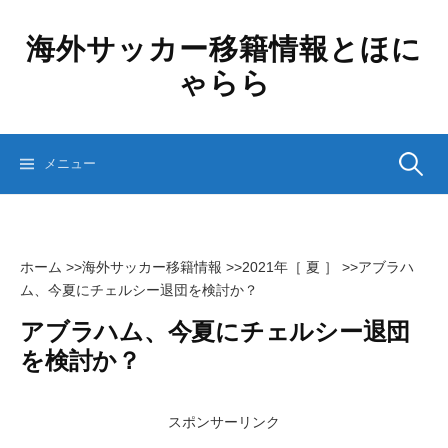
コ
ン
海外サッカー移籍情報とほに
テ
ゃらら
ン
ツ
へ
ス
検
メニュー
キ
ッ
プ
索:
ホーム
>>
海外サッカー移籍情報
>>
2021年［ 夏 ］
>>
アブラハ
ム、今夏にチェルシー退団を検討か？
アブラハム、今夏にチェルシー退団
を検討か？
スポンサーリンク