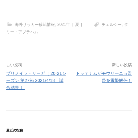
海外サッカー移籍情報
,
2021年［ 夏 ］
チェルシー
,
タ
ミー・アブラハム
投
古い投稿
新しい投稿
プリメイラ・リーガ［ 20-21シ
トッテナムがモウリーニョ監
稿
ーズン 第27節 2021/4/18 試
督を電撃解任！
ナ
合結果 ］
ビ
ゲ
ー
シ
最近の投稿