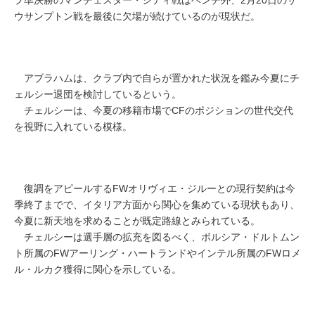
ウサンプトン戦を最後に欠場が続けているのが現状だ。
アブラハムは、クラブ内で自らが置かれた状況を鑑み今夏にチ
ェルシー退団を検討しているという。
チェルシーは、今夏の移籍市場でCFのポジションの世代交代
を視野に入れている模様。
復調をアピールするFWオリヴィエ・ジルーとの現行契約は今
季終了までで、イタリア方面から関心を集めている現状もあり、
今夏に新天地を求めることが既定路線とみられている。
チェルシーは選手層の拡充を図るべく、ボルシア・ドルトムン
ト所属のFWアーリング・ハートランドやインテル所属のFWロメ
ル・ルカク獲得に関心を示している。