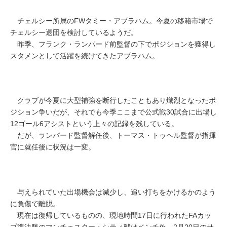
チェルシー所属のFWタミー・アブラハム。今夏の移籍市場で
チェルシー退団を検討しているようだ。
昨季、フランク・ランパード前監督の下でポジションを獲得し
スタメンとして活躍を続けてきたアブラハム。
クラブが今夏に大型補強を断行したこともあり熾烈となったポ
ジション争いだが、それでも今季ここまで公式戦30試合に出場し
12ゴール6アシストという上々の記録を残している。
だが、ランパード監督解任後、トーマス・トゥヘル監督が指揮
官に就任後に状況は一変。
与えられていた出場機会は減少し、追い打ちをかけるかのよう
に負傷で離脱。
現在は復帰しているものの、現地時間17日に行われたFAカッ
プ準決勝のマンチェスター・シティ戦はベンチ外、2月20日のサ