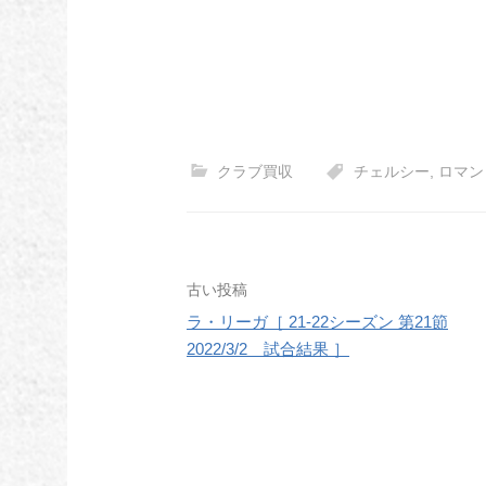
クラブ買収
チェルシー
,
ロマン
投
古い投稿
ラ・リーガ［ 21-22シーズン 第21節
稿
2022/3/2 試合結果 ］
ナ
ビ
ゲ