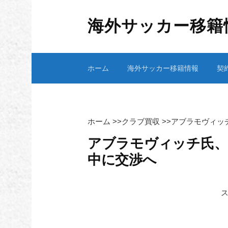
コ
ン
海外サッカー移籍
テ
ン
ツ
ホーム
海外サッカー移籍情報
契
へ
ス
キ
ッ
プ
ホーム
>>
クラブ買収
>>
アブラモヴィッ
アブラモヴィッチ氏、
中に交渉へ