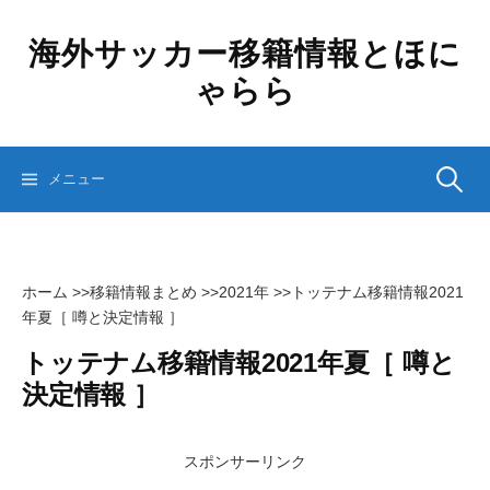
コ
ン
海外サッカー移籍情報とほに
テ
ゃらら
ン
ツ
へ
ス
検
メニュー
キ
ッ
プ
索:
ホーム
>>
移籍情報まとめ
>>
2021年
>>
トッテナム移籍情報2021
年夏［ 噂と決定情報 ］
トッテナム移籍情報2021年夏［ 噂と
決定情報 ］
スポンサーリンク