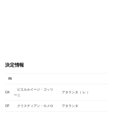
決定情報
IN
ピエルルイージ・ゴッリ
GK
アタランタ（ レ ）
ーニ
DF
クリスティアン・ロメロ
アタランタ