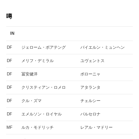
噂
IN
DF
ジェローム・ボアテング
バイエルン・ミュンヘン
DF
メリフ・デミラル
ユヴェントス
DF
冨安健洋
ボローニャ
DF
クリスティアン・ロメロ
アタランタ
DF
クル・ズマ
チェルシー
DF
エメルソン・ロイヤル
バルセロナ
MF
ルカ・モドリッチ
レアル・マドリー