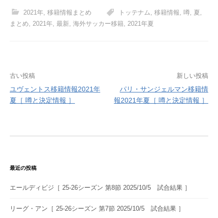
2021年
,
移籍情報まとめ
トッテナム
,
移籍情報
,
噂
,
夏
,
まとめ
,
2021年
,
最新
,
海外サッカー移籍
,
2021年夏
投
古い投稿
新しい投稿
ユヴェントス移籍情報2021年
パリ・サンジェルマン移籍情
稿
夏［ 噂と決定情報 ］
報2021年夏［ 噂と決定情報 ］
ナ
ビ
ゲ
ー
最近の投稿
シ
エールディビジ［ 25-26シーズン 第8節 2025/10/5 試合結果 ］
ョ
ン
リーグ・アン［ 25-26シーズン 第7節 2025/10/5 試合結果 ］