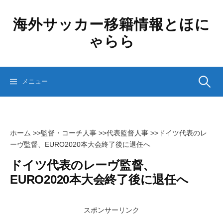
コ
ン
海外サッカー移籍情報とほに
テ
ゃらら
ン
ツ
へ
ス
検
メニュー
キ
ッ
プ
索:
ホーム
>>
監督・コーチ人事
>>
代表監督人事
>>
ドイツ代表のレ
ーヴ監督、EURO2020本大会終了後に退任へ
ドイツ代表のレーヴ監督、
EURO2020本大会終了後に退任へ
スポンサーリンク