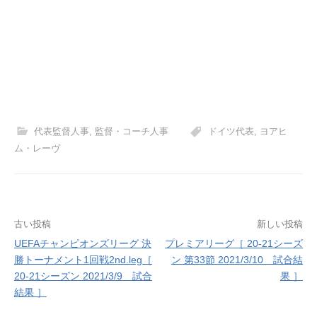
代表監督人事
,
監督・コーチ人事
ドイツ代表
,
ヨアヒ
ム・レーヴ
投
古い投稿
新しい投稿
UEFAチャンピオンズリーグ 決
プレミアリーグ［ 20-21シーズ
稿
勝トーナメント1回戦2nd.leg［
ン 第33節 2021/3/10 試合結
ナ
20-21シーズン 2021/3/9 試合
果 ］
結果 ］
ビ