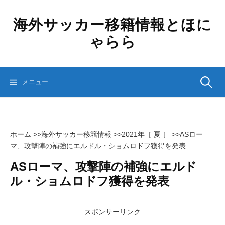
コ
ン
海外サッカー移籍情報とほに
テ
ゃらら
ン
ツ
へ
ス
検
メニュー
キ
ッ
プ
索:
ホーム
>>
海外サッカー移籍情報
>>
2021年［ 夏 ］
>>
ASロー
マ、攻撃陣の補強にエルドル・ショムロドフ獲得を発表
ASローマ、攻撃陣の補強にエルド
ル・ショムロドフ獲得を発表
スポンサーリンク