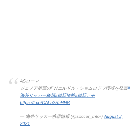
ASローマ
ジェノア所属のFWエルドル・ショムロドフ獲得を発表
#
海外サッカー移籍
#移籍情報
#移籍メモ
https://t.co/CALb2RcHHB
— 海外サッカー移籍情報 (@soccer_Infor)
August 3,
2021