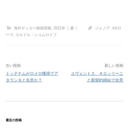
海外サッカー移籍情報
,
2021年［ 夏 ］
ジェノア
,
ASロ
ーマ
,
エルドル・ショムロドフ
投
古い投稿
新しい投稿
トッテナムがロメロ獲得でア
ユヴェントス、キエッリーニ
稿
タランタと合意か？
と新契約締結で合意
ナ
ビ
ゲ
ー
最近の投稿
シ