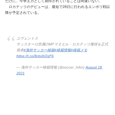
だけに、今季主力として期待されていることは間違いない。
ロカテッリのデビューは、最短で28日に行われるエンポリ戦以
降が予定されている。
ユヴェントス
サッスオーロ所属のMFマヌエル・ロカテッリ獲得を正式
発表
#海外サッカー移籍
#移籍情報
#移籍メモ
https://t.co/8cbslV2gF6
— 海外サッカー移籍情報 (@soccer_Infor)
August 18,
2021