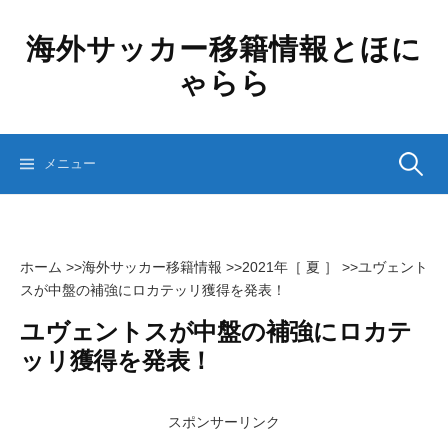
コ
ン
海外サッカー移籍情報とほに
テ
ゃらら
ン
ツ
へ
ス
検
メニュー
キ
ッ
プ
索:
ホーム
>>
海外サッカー移籍情報
>>
2021年［ 夏 ］
>>
ユヴェント
スが中盤の補強にロカテッリ獲得を発表！
ユヴェントスが中盤の補強にロカテ
ッリ獲得を発表！
スポンサーリンク