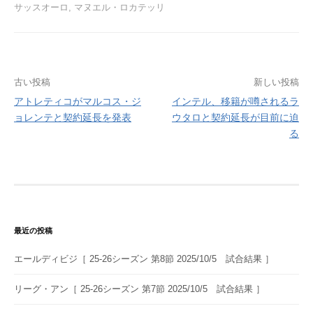
サッスオーロ
,
マヌエル・ロカテッリ
投
古い投稿
新しい投稿
アトレティコがマルコス・ジ
インテル、移籍が噂されるラ
稿
ョレンテと契約延長を発表
ウタロと契約延長が目前に迫
ナ
る
ビ
ゲ
ー
シ
最近の投稿
ョ
エールディビジ［ 25-26シーズン 第8節 2025/10/5 試合結果 ］
ン
リーグ・アン［ 25-26シーズン 第7節 2025/10/5 試合結果 ］