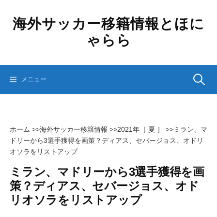
コ
ン
海外サッカー移籍情報とほに
テ
ゃらら
ン
ツ
へ
ス
検
メニュー
キ
ッ
プ
索:
ホーム
>>
海外サッカー移籍情報
>>
2021年［ 夏 ］
>>
ミラン、マ
ドリーから3選手獲得を画策？ディアス、セバージョス、オドリ
オソラをリストアップ
ミラン、マドリーから3選手獲得を画
策？ディアス、セバージョス、オド
リオソラをリストアップ