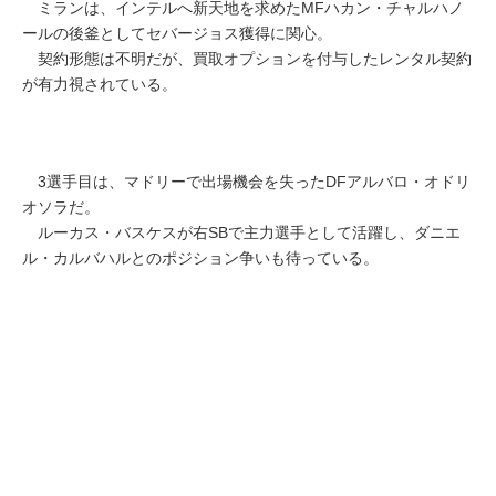
ミランは、インテルへ新天地を求めたMFハカン・チャルハノ
ールの後釜としてセバージョス獲得に関心。
契約形態は不明だが、買取オプションを付与したレンタル契約
が有力視されている。
3選手目は、マドリーで出場機会を失ったDFアルバロ・オドリ
オソラだ。
ルーカス・バスケスが右SBで主力選手として活躍し、ダニエ
ル・カルバハルとのポジション争いも待っている。