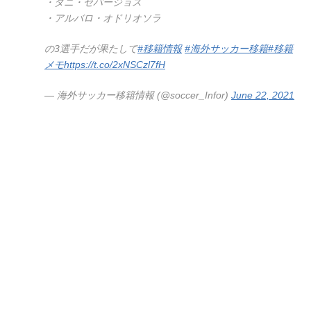
・ダニ・セバージョス
・アルバロ・オドリオソラ
の3選手だが果たして
#移籍情報
#海外サッカー移籍
#移籍
メモ
https://t.co/2xNSCzl7fH
— 海外サッカー移籍情報 (@soccer_Infor)
June 22, 2021