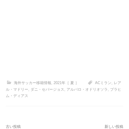
海外サッカー移籍情報
,
2021年［ 夏 ］
ACミラン
,
レア
ル・マドリー
,
ダニ・セバージョス
,
アルバロ・オドリオソラ
,
ブラヒ
ム・ディアス
投
古い投稿
新しい投稿