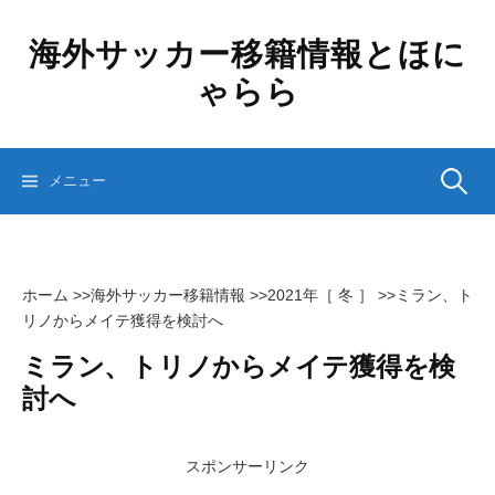
コ
ン
海外サッカー移籍情報とほに
テ
ゃらら
ン
ツ
へ
ス
検
メニュー
キ
ッ
プ
索:
ホーム
>>
海外サッカー移籍情報
>>
2021年［ 冬 ］
>>
ミラン、ト
リノからメイテ獲得を検討へ
ミラン、トリノからメイテ獲得を検
討へ
スポンサーリンク