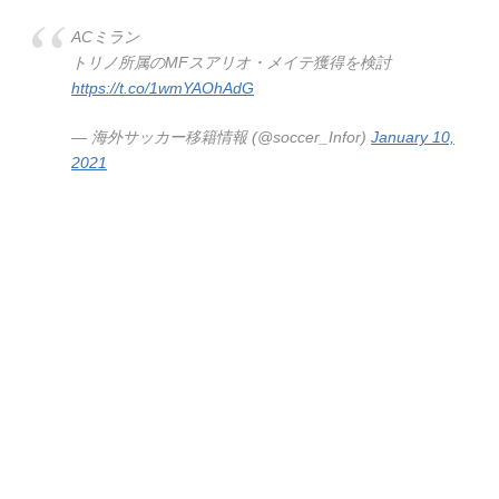
ACミラン
トリノ所属のMFスアリオ・メイテ獲得を検討
https://t.co/1wmYAOhAdG
— 海外サッカー移籍情報 (@soccer_Infor)
January 10,
2021