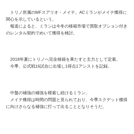
トリノ所属のMFスアリオ・メイテ。ACミランがメイテ獲得に
関心を示しているという。
報道によると、ミランは今冬の移籍市場で買取オプション付き
のレンタル契約でめいて獲得を検討。
2018年夏にトリノへ完全移籍を果たすと主力として定着。
今季、公式戦16試合に出場し1得点1アシストを記録。
中盤の補強の補強を模索し続けるミラン。
メイテ獲得は時間の問題と見られており、今季スクデット獲得
に向けさらなる補強に打って出ることとなりそうだ。