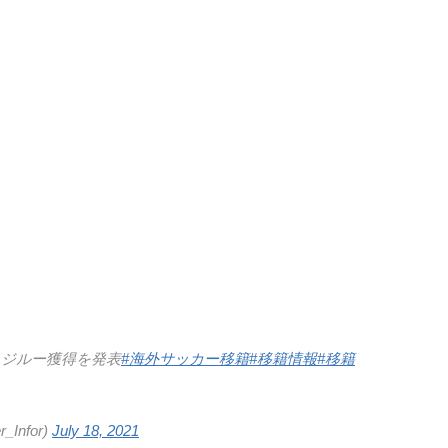
・ジルー獲得を発表
#海外サッカー移籍
#移籍情報
#移籍
Infor)
July 18, 2021