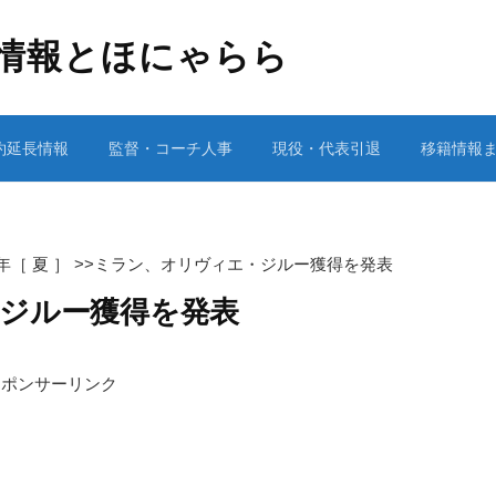
情報とほにゃらら
約延長情報
監督・コーチ人事
現役・代表引退
移籍情報
1年［ 夏 ］
>>
ミラン、オリヴィエ・ジルー獲得を発表
ジルー獲得を発表
スポンサーリンク