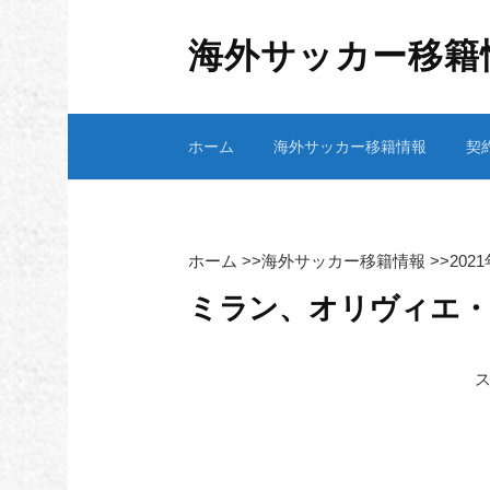
コ
ン
海外サッカー移籍
テ
ン
ツ
ホーム
海外サッカー移籍情報
契
へ
ス
キ
ッ
プ
ホーム
>>
海外サッカー移籍情報
>>
202
ミラン、オリヴィエ・