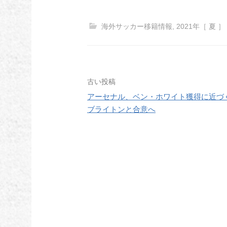
海外サッカー移籍情報
,
2021年［ 夏 ］
投
古い投稿
アーセナル、ベン・ホワイト獲得に近づ
稿
ブライトンと合意へ
ナ
ビ
ゲ
ー
シ
ョ