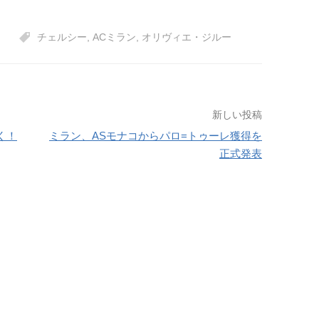
チェルシー
,
ACミラン
,
オリヴィエ・ジルー
新しい投稿
く！
ミラン、ASモナコからパロ=トゥーレ獲得を
正式発表