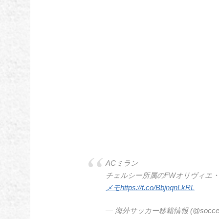
ACミラン
チェルシー所属のFWオリヴィエ
メモ
https://t.co/BbjnqnLkRL
— 海外サッカー移籍情報 (@soccer_