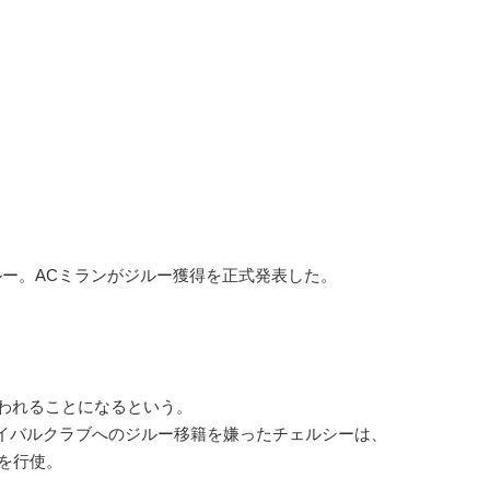
ー。ACミランがジルー獲得を正式発表した。
。
払われることになるという。
イバルクラブへのジルー移籍を嫌ったチェルシーは、
ンを行使。