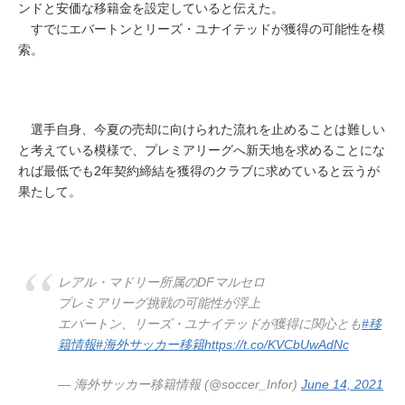
ンドと安価な移籍金を設定していると伝えた。
すでにエバートンとリーズ・ユナイテッドが獲得の可能性を模
索。
選手自身、今夏の売却に向けられた流れを止めることは難しい
と考えている模様で、プレミアリーグへ新天地を求めることにな
れば最低でも2年契約締結を獲得のクラブに求めていると云うが
果たして。
レアル・マドリー所属のDFマルセロ
プレミアリーグ挑戦の可能性が浮上
エバートン、リーズ・ユナイテッドが獲得に関心とも
#移
籍情報
#海外サッカー移籍
https://t.co/KVCbUwAdNc
— 海外サッカー移籍情報 (@soccer_Infor)
June 14, 2021