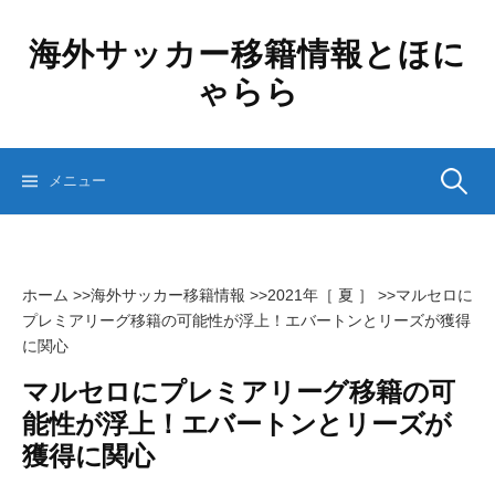
コ
ン
海外サッカー移籍情報とほに
テ
ゃらら
ン
ツ
へ
ス
検
メニュー
キ
ッ
プ
索:
ホーム
>>
海外サッカー移籍情報
>>
2021年［ 夏 ］
>>
マルセロに
プレミアリーグ移籍の可能性が浮上！エバートンとリーズが獲得
に関心
マルセロにプレミアリーグ移籍の可
能性が浮上！エバートンとリーズが
獲得に関心