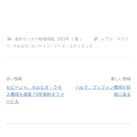
海外サッカー移籍情報
,
2021年［ 夏 ］
レアル・マドリ
ー
,
マルセロ
,
エバートン
,
リーズ・ユナイテッド
投
古い投稿
新しい投稿
セビージャ、セルヒオ・ラモ
パルマ、ブッフォン獲得が目
稿
ス獲得を画策？5年契約オファ
前に迫る
ナ
ーとも
ビ
ゲ
ー