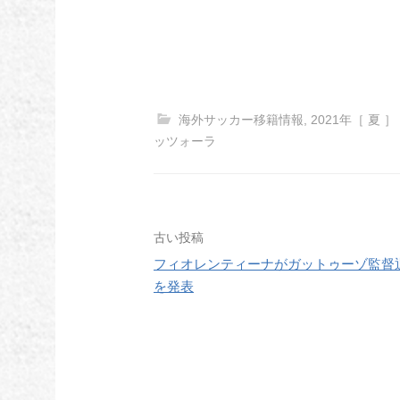
海外サッカー移籍情報
,
2021年［ 夏 ］
ッツォーラ
投
古い投稿
フィオレンティーナがガットゥーゾ監督
稿
を発表
ナ
ビ
ゲ