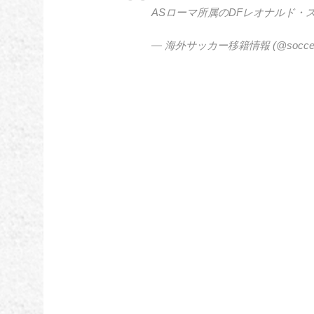
ASローマ所属のDFレオナルド・
— 海外サッカー移籍情報 (@soccer_