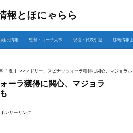
情報とほにゃらら
約延長情報
監督・コーチ人事
現役・代表引退
移籍情報
1年［ 夏 ］
>>
マドリー、スピナッツォーラ獲得に関心、マジョラル
ォーラ獲得に関心、マジョラ
も
スポンサーリンク