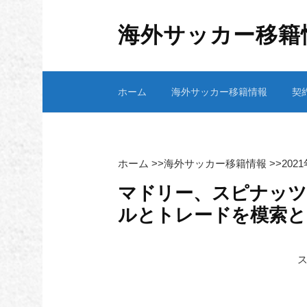
コ
ン
海外サッカー移籍
テ
ン
ツ
ホーム
海外サッカー移籍情報
契
へ
ス
キ
ッ
プ
ホーム
>>
海外サッカー移籍情報
>>
202
マドリー、スピナッツ
ルとトレードを模索と