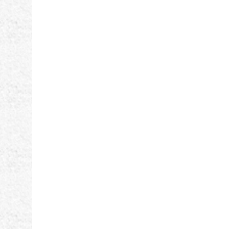
ー
シ
ョ
ン