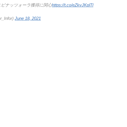
スピナッツォーラ獲得に関心
https://t.co/eZkvJKplTl
Infor)
June 18, 2021