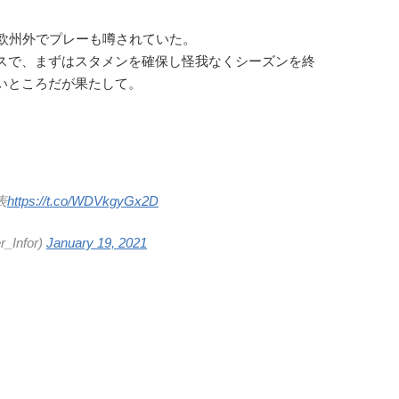
欧州外でプレーも噂されていた。
スで、まずはスタメンを確保し怪我なくシーズンを終
いところだが果たして。
表
https://t.co/WDVkgyGx2D
Infor)
January 19, 2021