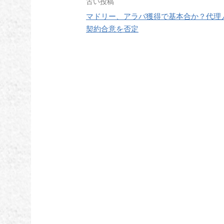
投
古い投稿
マドリー、アラバ獲得で基本合か？代理
稿
契約合意を否定
ナ
ビ
ゲ
ー
シ
ョ
ン