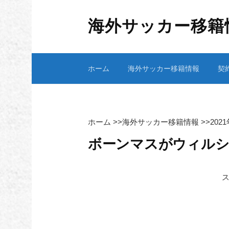
コ
ン
海外サッカー移籍
テ
ン
ツ
ホーム
海外サッカー移籍情報
契
へ
ス
キ
ッ
プ
ホーム
>>
海外サッカー移籍情報
>>
202
ボーンマスがウィルシ