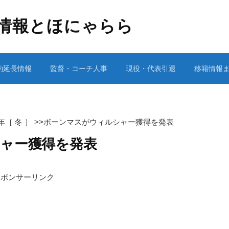
情報とほにゃらら
約延長情報
監督・コーチ人事
現役・代表引退
移籍情報
1年［ 冬 ］
>>
ボーンマスがウィルシャー獲得を発表
ャー獲得を発表
スポンサーリンク