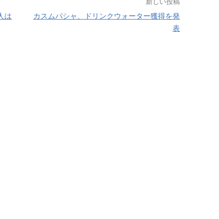
新しい投稿
人は
カスムパシャ、ドリンクウォーター獲得を発
表