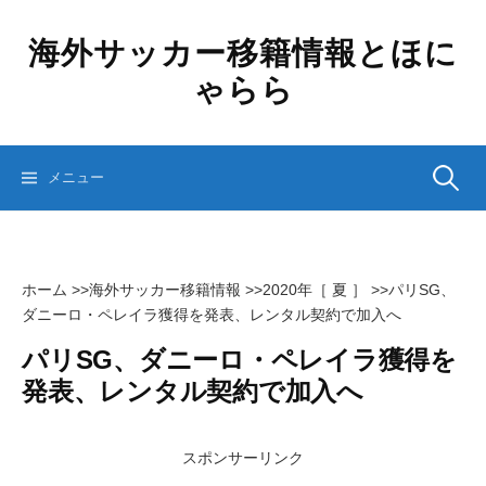
コ
ン
海外サッカー移籍情報とほに
テ
ゃらら
ン
ツ
へ
ス
検
メニュー
キ
ッ
プ
索:
ホーム
>>
海外サッカー移籍情報
>>
2020年［ 夏 ］
>>
パリSG、
ダニーロ・ペレイラ獲得を発表、レンタル契約で加入へ
パリSG、ダニーロ・ペレイラ獲得を
発表、レンタル契約で加入へ
スポンサーリンク