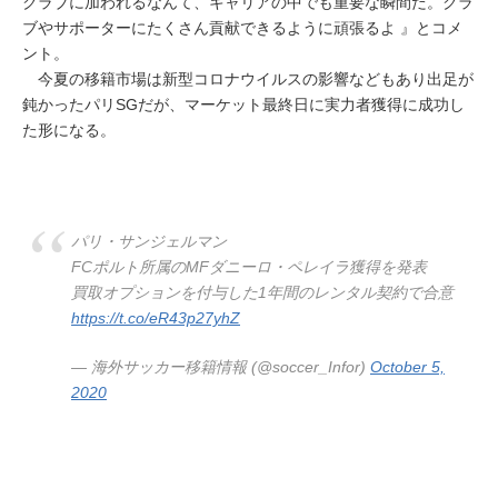
クラブに加われるなんて、キャリアの中でも重要な瞬間だ。クラ
ブやサポーターにたくさん貢献できるように頑張るよ 』とコメ
ント。
今夏の移籍市場は新型コロナウイルスの影響などもあり出足が
鈍かったパリSGだが、マーケット最終日に実力者獲得に成功し
た形になる。
パリ・サンジェルマン
FCポルト所属のMFダニーロ・ペレイラ獲得を発表
買取オプションを付与した1年間のレンタル契約で合意
https://t.co/eR43p27yhZ
— 海外サッカー移籍情報 (@soccer_Infor)
October 5,
2020