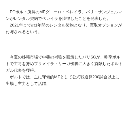
FCポルト所属のMFダニーロ・ペレイラ。パリ・サンジェルマ
ンがレンタル契約でペレイラを獲得したことを発表した。
2021年までの1年間のレンタル契約となり、買取オプションが
付与されるという。
今夏の移籍市場で中盤の補強を画策したパリSGが、昨季ポル
トで主将を努めプリメイラ・リーガ優勝に大きく貢献したポルト
ガル代表を獲得。
ポルトでは、主に守備的MFとして公式戦通算200試合以上に
出場し主力として活躍。