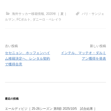
海外サッカー移籍情報
,
2020年［ 夏 ］
パリ・サンジェ
ルマン
,
FCポルト
,
ダニーロ・ペレイラ
投
古い投稿
新しい投稿
セセニョン、ホッフェンハイ
インテル、マッテオ・ダルミ
稿
ム移籍決定へ、レンタル契約
アン獲得を発表
ナ
で獲得合意
ビ
ゲ
ー
シ
最近の投稿
ョ
エールディビジ［ 25-26シーズン 第8節 2025/10/5 試合結果 ］