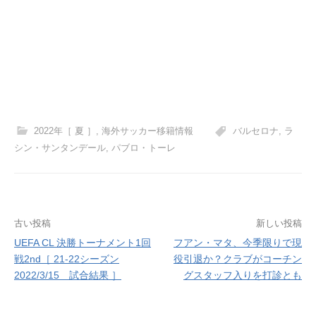
2022年［ 夏 ］
,
海外サッカー移籍情報
バルセロナ
,
ラ
シン・サンタンデール
,
パブロ・トーレ
投
古い投稿
新しい投稿
UEFA CL 決勝トーナメント1回
フアン・マタ、今季限りで現
稿
戦2nd［ 21-22シーズン
役引退か？クラブがコーチン
ナ
2022/3/15 試合結果 ］
グスタッフ入りを打診とも
ビ