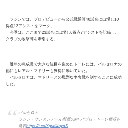
ラシンでは、プロデビューから公式戦通算48試合に出場し10
得点12アシストをマーク。
今季は、ここまで23試合に出場し6得点7アシストを記録し、
クラブの攻撃陣を牽引する。
近年の急成長で大きな注目を集めたトーレには、バルセロナの
他にもレアル・マドリーも獲得に動いていた。
バルセロナは、マドリーとの熾烈な争奪戦を制することに成功
した。
バルセロナ
ラシン・サンタンデール所属のMFパブロ・トーレ獲得を
発表
https://t.co/Xgvdl4oydS