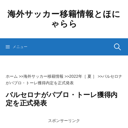
コ
ン
海外サッカー移籍情報とほに
テ
ゃらら
ン
ツ
へ
ス
検
メニュー
キ
ッ
プ
索:
ホーム
>>
海外サッカー移籍情報
>>
2022年［ 夏 ］
>>
バルセロナ
がパブロ・トーレ獲得内定を正式発表
バルセロナがパブロ・トーレ獲得内
定を正式発表
スポンサーリンク