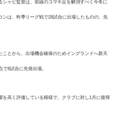
るシャビ監督は、前線のコマ不足を解消すべく今冬に
ンは、昨季リーグ戦で28試合に出場したものの、先
たことから、出場機会確保のためイングランドへ新天
点で8試合に先発出場。
を高く評価している模様で、クラブに対し1月に復帰
。
。