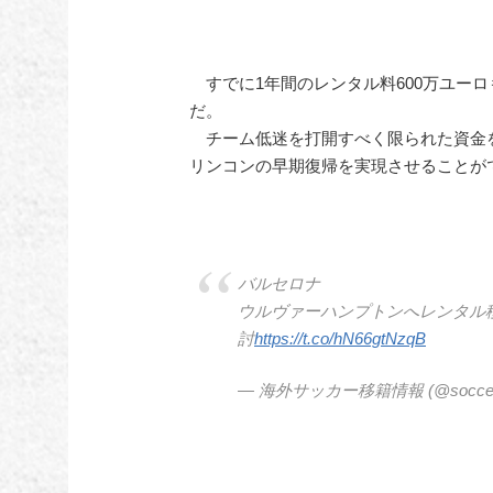
すでに1年間のレンタル料600万ユー
だ。
チーム低迷を打開すべく限られた資金
リンコンの早期復帰を実現させることが
バルセロナ
ウルヴァーハンプトンへレンタル
討
https://t.co/hN66gtNzqB
— 海外サッカー移籍情報 (@soccer_