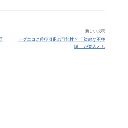
新しい投稿
帰
アグエロに現役引退の可能性？「 複雑な不整
脈 」が要因とも