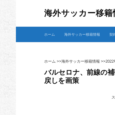
コ
ン
海外サッカー移籍
テ
ン
ツ
ホーム
海外サッカー移籍情報
契
へ
ス
キ
ッ
プ
ホーム
>>
海外サッカー移籍情報
>>
202
バルセロナ、前線の補
戻しを画策