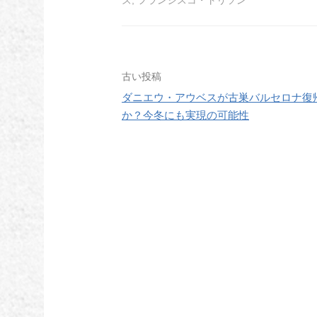
投
古い投稿
ダニエウ・アウベスが古巣バルセロナ復
稿
か？今冬にも実現の可能性
ナ
ビ
ゲ
ー
シ
ョ
ン