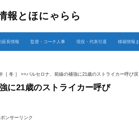
情報とほにゃらら
約延長情報
監督・コーチ人事
現役・代表引退
移籍情報
2年［ 冬 ］
>>
バルセロナ、前線の補強に21歳のストライカー呼び戻
強に21歳のストライカー呼び
スポンサーリンク