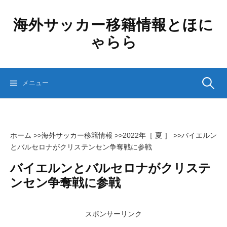
コ
ン
海外サッカー移籍情報とほに
テ
ゃらら
ン
ツ
へ
ス
検
メニュー
キ
ッ
プ
索:
ホーム
>>
海外サッカー移籍情報
>>
2022年［ 夏 ］
>>
バイエルン
とバルセロナがクリステンセン争奪戦に参戦
バイエルンとバルセロナがクリステ
ンセン争奪戦に参戦
スポンサーリンク