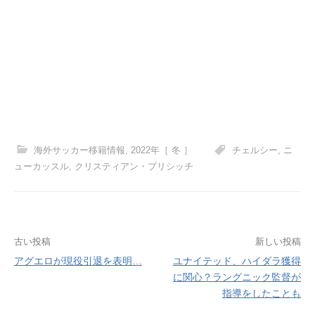
海外サッカー移籍情報
,
2022年［ 冬 ］
チェルシー
,
ニ
ューカッスル
,
クリスティアン・プリシッチ
投
古い投稿
新しい投稿
アグエロが現役引退を表明…
ユナイテッド、ハイダラ獲得
稿
に関心？ラングニック監督が
ナ
指導をしたことも