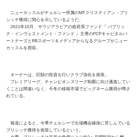
ニューカッスルがチェルシー所属のMFクリスティアン・プリ
シッチ獲得に関心を示しているようだ。
2021年10月、サウジアラビアの政府系ファンド『 パブリッ
ク・インヴェストメント・ファンド 』主導のPCPキャピタルパ
ートナーズとRBスポーツ＆メディアからなるグループがニュー
カッスルを買収。
オーナーは、巨額の投資を行いクラブ強化を画策。
プレミアリーグ、チャンピオンズリーグ制覇に向け邁進してい
くことは間違いなく、今冬の移籍市場でビッグネーム獲得が噂さ
れている。
報道によると、今季チェルシーで出場機会確保に苦しんでいる
プリシッチ獲得を画策しているという。
今季、プリシッチは足首の負傷により約2ヶ月間戦列から離