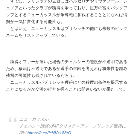
すでに、プリシッチの去就にはバルセロナやリヴァプール、ジ
ェノアといったクラブが獲得を争っており、巨万の富をバックア
ップとするニューカッスルが争奪戦に参戦することとになれば情
勢が一気に変化する可能性も。
とはいえ、ニューカッスルはプリシッチの他にも複数のビッグ
ネームをリストアップしている。
獲得オファーが届いた場合のチェルシーの態度が不透明である
ため、移籍は不透明であるが選手の年齢を考えれば将来性を鑑み
残留の可能性も残されているだろう。
ニューカッスルがプリシッチ獲得にどの程度の条件を提示する
ことになるかが交渉の行方を握ることは間違いないが果たして。
ニューカッスル
チェルシー所属のMFクリスティアン・プリシッチ獲得に
関心
https://t.co/fcNVz188tO