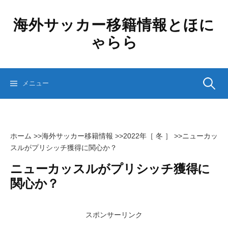
コ
ン
海外サッカー移籍情報とほに
テ
ゃらら
ン
ツ
へ
ス
検
メニュー
キ
ッ
プ
索:
ホーム
>>
海外サッカー移籍情報
>>
2022年［ 冬 ］
>>
ニューカッ
スルがプリシッチ獲得に関心か？
ニューカッスルがプリシッチ獲得に
関心か？
スポンサーリンク