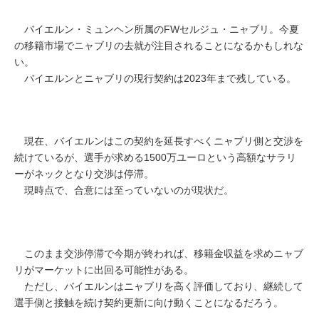
バイエルン・ミュンヘン所属のFWセルジュ・ニャブリ。今夏
の移籍市場でニャブリの去就が注目されることになるかもしれな
い。
バイエルンとニャブリの現行契約は2023年まで残している。
現在、バイエルンはこの契約を延長すべくニャブリ側と交渉を
続けているが、選手が求める1500万ユーロという高額なサラリ
ーがネックとなり交渉は停滞。
現時点で、合意には至っていないのが現状だ。
このまま交渉停滞で今期が終われば、移籍金収益を求めニャブ
リがマーケットに出回る可能性がある。
ただし、バイエルンはニャブリを高く評価しており、継続して
選手側と接触を続け契約更新に向け動くことになるだろう。