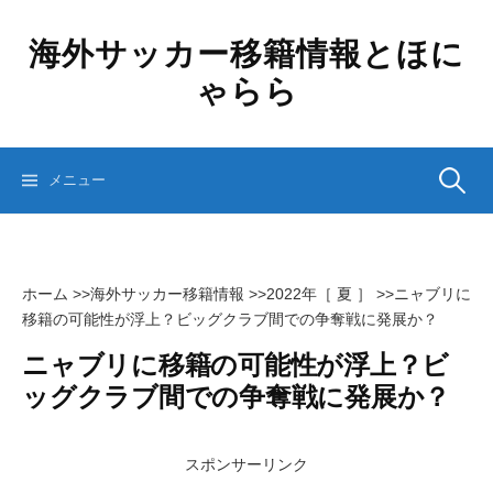
コ
ン
海外サッカー移籍情報とほに
テ
ゃらら
ン
ツ
へ
ス
検
メニュー
キ
ッ
プ
索:
ホーム
>>
海外サッカー移籍情報
>>
2022年［ 夏 ］
>>
ニャブリに
移籍の可能性が浮上？ビッグクラブ間での争奪戦に発展か？
ニャブリに移籍の可能性が浮上？ビ
ッグクラブ間での争奪戦に発展か？
スポンサーリンク