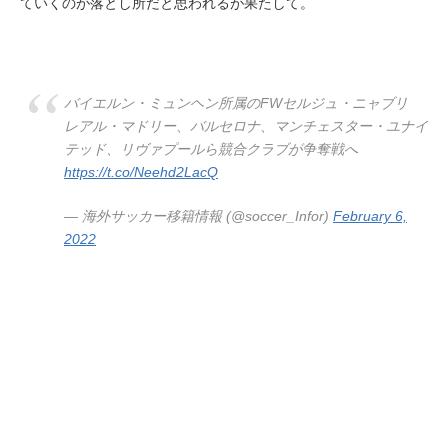
ていくのが落とし所だと思われるが果たして。
バイエルン・ミュンヘン所属のFWセルジュ・ニャブリ
レアル・マドリー、バルセロナ、マンチェスター・ユナイ
テッド、リヴァプールら競合クラブが争奪戦へ
https://t.co/Neehd2LacQ
— 海外サッカー移籍情報 (@soccer_Infor)
February 6,
2022