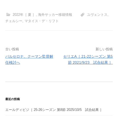
2022年［ 夏 ］
,
海外サッカー移籍情報
ユヴェントス
,
チェルシー
,
マタイス・デ・リフト
投
古い投稿
新しい投稿
バルセロナ、クーマン監督解
セリエA［ 21-22シーズン 第5
稿
任検討へ
節 2021/9/23 試合結果 ］
ナ
ビ
ゲ
ー
最近の投稿
シ
エールディビジ［ 25-26シーズン 第8節 2025/10/5 試合結果 ］
ョ