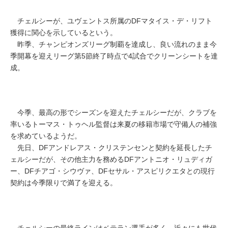
チェルシーが、ユヴェントス所属のDFマタイス・デ・リフト
獲得に関心を示しているという。
昨季、チャンピオンズリーグ制覇を達成し、良い流れのまま今
季開幕を迎えリーグ第5節終了時点で4試合でクリーンシートを達
成。
今季、最高の形でシーズンを迎えたチェルシーだが、クラブを
率いるトーマス・トゥヘル監督は来夏の移籍市場で守備人の補強
を求めているようだ。
先日、DFアンドレアス・クリステンセンと契約を延長したチ
ェルシーだが、その他主力を務めるDFアントニオ・リュディガ
ー、DFチアゴ・シウヴァ、DFセサル・アスピリクエタとの現行
契約は今季限りで満了を迎える。
チェルシーの最終ラインはベテラン選手が多く、近々にも世代