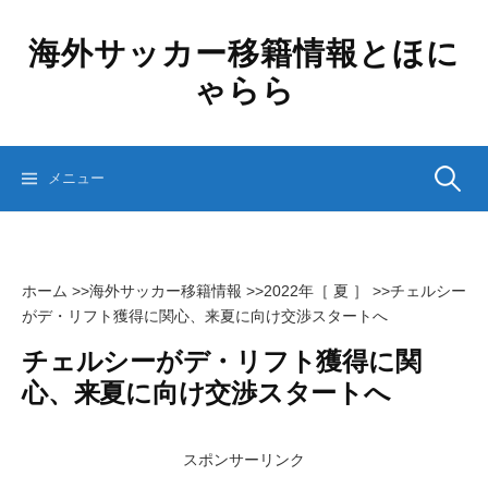
コ
ン
海外サッカー移籍情報とほに
テ
ゃらら
ン
ツ
へ
ス
検
メニュー
キ
ッ
プ
索:
ホーム
>>
海外サッカー移籍情報
>>
2022年［ 夏 ］
>>
チェルシー
がデ・リフト獲得に関心、来夏に向け交渉スタートへ
チェルシーがデ・リフト獲得に関
心、来夏に向け交渉スタートへ
スポンサーリンク