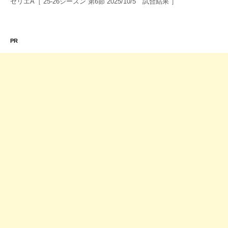
セリエA［ 25-26シーズン 第6節 2025/10/5 試合結果 ］
PR