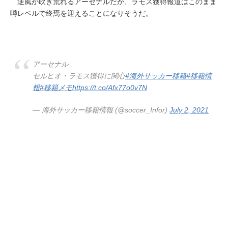
逆風が吹き荒れるアーセナルだが、ラモス獲得報道はこのまま
噂レベルで終焉を迎えることになりそうだ。
アーセナル
セルヒオ・ラモス獲得に関心
#海外サッカー移籍
#移籍情
報
#移籍メモ
https://t.co/Afx77o0v7N
— 海外サッカー移籍情報 (@soccer_Infor)
July 2, 2021