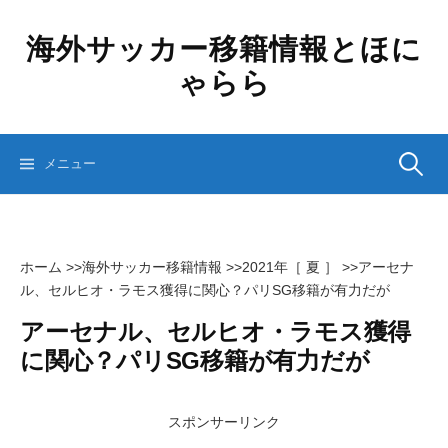
コ
ン
海外サッカー移籍情報とほに
テ
ゃらら
ン
ツ
へ
ス
検
メニュー
キ
ッ
プ
索:
ホーム
>>
海外サッカー移籍情報
>>
2021年［ 夏 ］
>>
アーセナ
ル、セルヒオ・ラモス獲得に関心？パリSG移籍が有力だが
アーセナル、セルヒオ・ラモス獲得
に関心？パリSG移籍が有力だが
スポンサーリンク