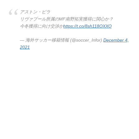
アストン・ビラ
リヴァプール所属のMF南野拓実獲得に関心か？
今冬獲得に向け交渉か
https://t.co/8sh118OXXQ
— 海外サッカー移籍情報 (@soccer_Infor)
December 4,
2021