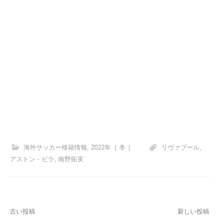
海外サッカー移籍情報
,
2022年［ 冬 ］
リヴァプール
,
アストン・ビラ
,
南野拓実
投
古い投稿
新しい投稿