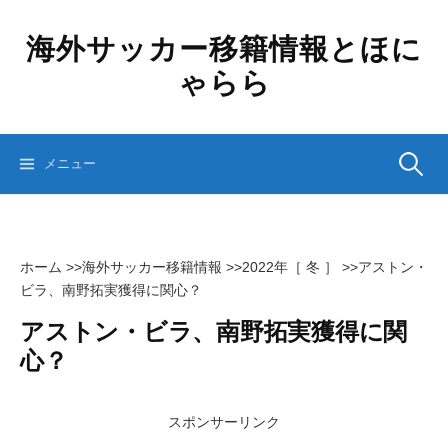
コ
ン
海外サッカー移籍情報とほに
テ
ゃらら
ン
ツ
へ
ス
検
メニュー
キ
ッ
プ
索:
ホーム
>>
海外サッカー移籍情報
>>
2022年［ 冬 ］
>>
アストン・
ビラ、南野拓実獲得に関心？
アストン・ビラ、南野拓実獲得に関
心？
スポンサーリンク