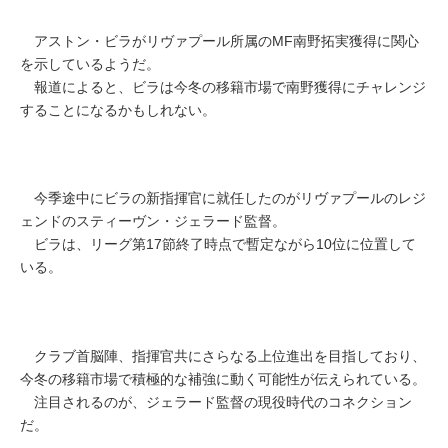
アストン・ビラがリヴァプール所属のMF南野拓実獲得に関心
を示しているようだ。
報道によると、ビラは今冬の移籍市場で南野獲得にチャレンジ
することになるかもしれない。
今季途中にビラの新指揮官に就任したのがリヴァプールのレジ
ェンドのスティーヴン・ジェラード監督。
ビラは、リーグ第17節終了時点で暫定ながら10位に位置して
いる。
クラブ首脳陣、指揮官共にさらなる上位進出を目指しており、
今冬の移籍市場で積極的な補強に動く可能性が伝えられている。
注目されるのが、ジェラード監督の現役時代のコネクション
だ。