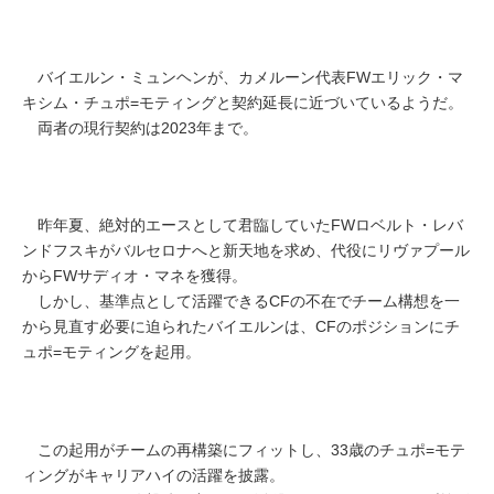
バイエルン・ミュンヘンが、カメルーン代表FWエリック・マ
キシム・チュポ=モティングと契約延長に近づいているようだ。
両者の現行契約は2023年まで。
昨年夏、絶対的エースとして君臨していたFWロベルト・レバ
ンドフスキがバルセロナへと新天地を求め、代役にリヴァプール
からFWサディオ・マネを獲得。
しかし、基準点として活躍できるCFの不在でチーム構想を一
から見直す必要に迫られたバイエルンは、CFのポジションにチ
ュポ=モティングを起用。
この起用がチームの再構築にフィットし、33歳のチュポ=モテ
ィングがキャリアハイの活躍を披露。