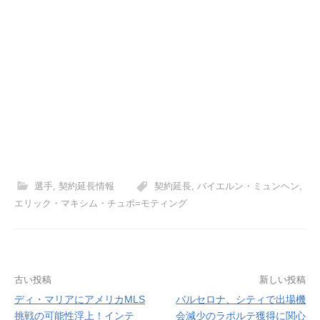
選手
,
契約延長情報
契約延長
,
バイエルン・ミュンヘン
,
エリック・マキシム・チュポ=モティング
投
古い投稿
新しい投稿
ディ・マリアにアメリカMLS
バルセロナ、シティで出場機
稿
挑戦の可能性浮上！インテ
会減少のラポルテ獲得に関心