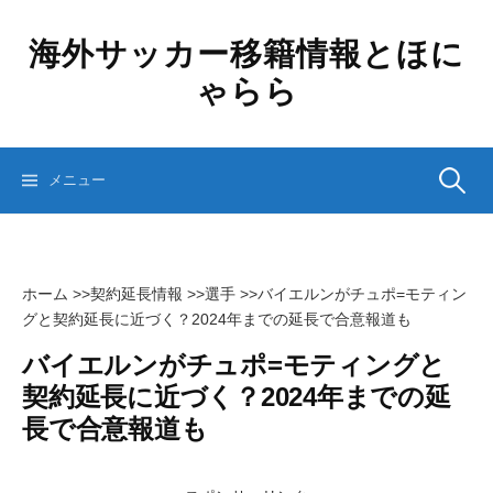
コ
ン
海外サッカー移籍情報とほに
テ
ゃらら
ン
ツ
へ
ス
検
メニュー
キ
ッ
プ
索:
ホーム
>>
契約延長情報
>>
選手
>>
バイエルンがチュポ=モティン
グと契約延長に近づく？2024年までの延長で合意報道も
バイエルンがチュポ=モティングと
契約延長に近づく？2024年までの延
長で合意報道も