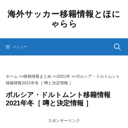
コ
ン
海外サッカー移籍情報とほに
テ
ゃらら
ン
ツ
へ
ス
検
メニュー
キ
ッ
プ
索:
ホーム
>>
移籍情報まとめ
>>
2021年
>>
ボルシア・ドルトムント
移籍情報2021年冬［ 噂と決定情報 ］
ボルシア・ドルトムント移籍情報
2021年冬［ 噂と決定情報 ］
スポンサーリンク