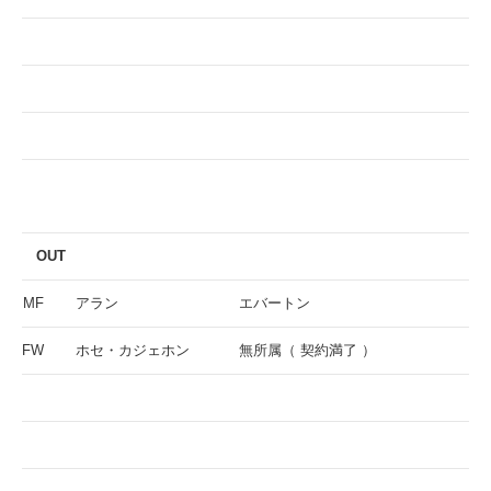
OUT
MF
アラン
エバートン
FW
ホセ・カジェホン
無所属（ 契約満了 ）