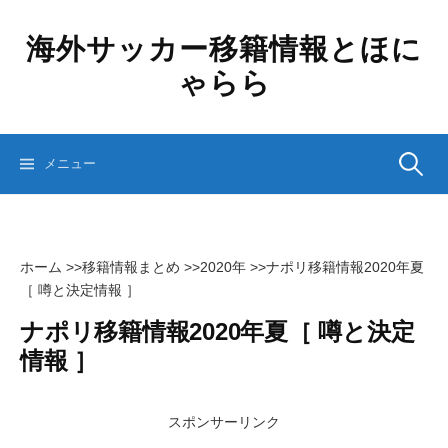
コ
ン
海外サッカー移籍情報とほに
テ
ゃらら
ン
ツ
へ
ス
検
メニュー
キ
ッ
プ
索:
ホーム
>>
移籍情報まとめ
>>
2020年
>>
ナポリ移籍情報2020年夏
［ 噂と決定情報 ］
ナポリ移籍情報2020年夏［ 噂と決定
情報 ］
スポンサーリンク