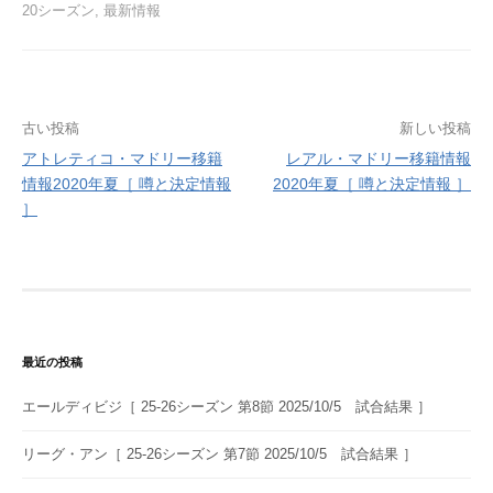
20シーズン
,
最新情報
投
古い投稿
新しい投稿
アトレティコ・マドリー移籍
レアル・マドリー移籍情報
稿
情報2020年夏［ 噂と決定情報
2020年夏［ 噂と決定情報 ］
ナ
］
ビ
ゲ
ー
シ
最近の投稿
ョ
エールディビジ［ 25-26シーズン 第8節 2025/10/5 試合結果 ］
ン
リーグ・アン［ 25-26シーズン 第7節 2025/10/5 試合結果 ］