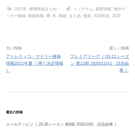
2021年
,
移籍情報まとめ
トッテナム
,
最新情報
,
海外サ
ッカー移籍
,
移籍情報
,
噂
,
冬
,
移籍
,
まとめ
,
最新
,
2020年冬
,
2020
投
古い投稿
新しい投稿
アトレティコ・マドリー移籍
プレミアリーグ［ 20-21シーズ
稿
情報2021年夏［ 噂と決定情報
ン 第12節 2020/12/11 試合結
ナ
］
果 ］
ビ
ゲ
ー
シ
最近の投稿
ョ
エールディビジ［ 25-26シーズン 第8節 2025/10/5 試合結果 ］
ン