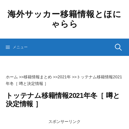
コ
ン
海外サッカー移籍情報とほに
テ
ゃらら
ン
ツ
へ
ス
検
メニュー
キ
ッ
プ
索:
ホーム
>>
移籍情報まとめ
>>
2021年
>>
トッテナム移籍情報2021
年冬［ 噂と決定情報 ］
トッテナム移籍情報2021年冬［ 噂と
決定情報 ］
スポンサーリンク